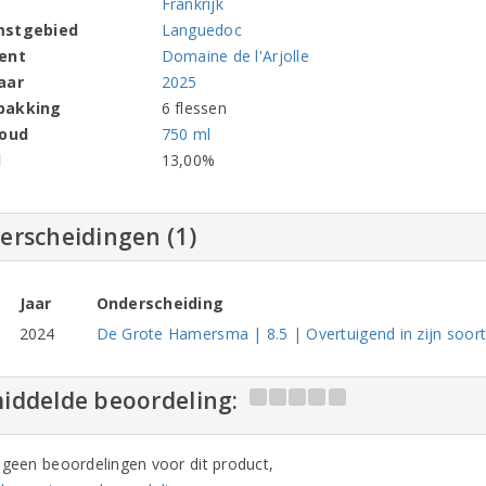
Frankrijk
mstgebied
Languedoc
ent
Domaine de l'Arjolle
aar
2025
pakking
6 flessen
houd
750 ml
l
13,00%
erscheidingen (1)
Jaar
Onderscheiding
2024
De Grote Hamersma | 8.5 | Overtuigend in zijn soor
iddelde beoordeling:
n geen beoordelingen voor dit product,