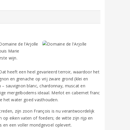
 Domaine de l’Arjolle
ouis Marie
ste wijn.
at heeft een heel gevarieerd terroir, waardoor het
ignon en grenache op vrij zware grond (klei en
sen – sauvignon blanc, chardonnay, muscat en
rige mergelbodems ideaal. Merlot en cabernet franc
 die het water goed vasthouden.
treden, zijn zoon François is nu verantwoordelijk
n op eiken vaten of foeders; de witte zijn rijp en
’s en een voller mondgevoel oplevert.