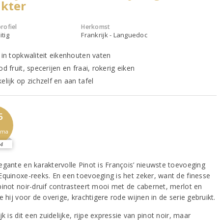
akter
rofiel
Herkomst
itig
Frankrijk - Languedoc
 in topkwaliteit eikenhouten vaten
od fruit, specerijen en fraai, rokerig eiken
elijk op zichzelf en aan tafel
5
sma
4
egante en karaktervolle Pinot is François’ nieuwste toevoeging
Equinoxe-reeks. En een toevoeging is het zeker, want de finesse
pinot noir-druif contrasteert mooi met de cabernet, merlot en
e hij voor de overige, krachtigere rode wijnen in de serie gebruikt.
jk is dit een zuidelijke, rijpe expressie van pinot noir, maar