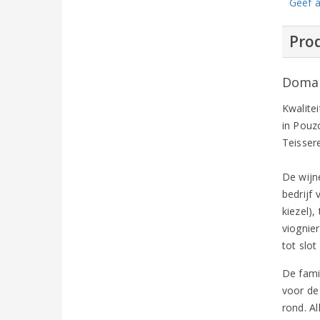
Geef a
Prod
Domain
Kwalitei
in Pouz
Teissere
De wijn
bedrijf
kiezel)
viognie
tot slot
De famil
voor de 
rond. Al