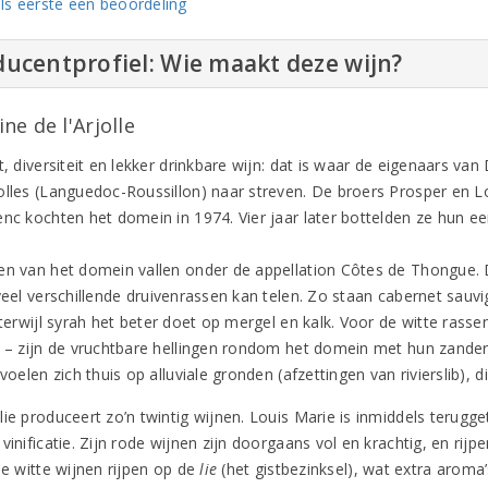
ls eerste een beoordeling
ucentprofiel: Wie maakt deze wijn?
e de l'Arjolle
t, diversiteit en lekker drinkbare wijn: dat is waar de eigenaars van
olles (Languedoc-Roussillon) naar streven. De broers Prosper en L
nc kochten het domein in 1974. Vier jaar later bottelden ze hun eer
en van het domein vallen onder de appellation Côtes de Thongue. D
 veel verschillende druivenrassen kan telen. Zo staan cabernet sauv
, terwijl syrah het beter doet op mergel en kalk. Voor de witte ras
r – zijn de vruchtbare hellingen rondom het domein met hun zande
 voelen zich thuis op alluviale gronden (afzettingen van rivierslib),
ie produceert zo’n twintig wijnen. Louis Marie is inmiddels terugge
vinificatie. Zijn rode wijnen zijn doorgaans vol en krachtig, en rijpe
le witte wijnen rijpen op de
lie
(het gistbezinksel), wat extra aroma