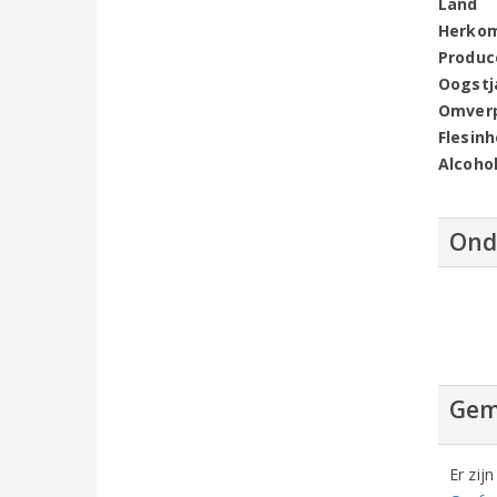
Land
Herko
Produc
Oogstj
Omver
Flesin
Alcoho
Ond
Gem
Er zij