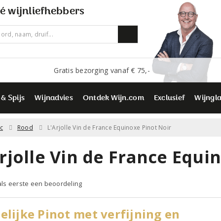
é wijnliefhebbers
Gratis bezorging vanaf € 75,-
 & Spijs
Wijnadvies
Ontdek Wijn.com
Exclusief
Wijngl
c
Rood
L'Arjolle Vin de France Equinoxe Pinot Noir
rjolle Vin de France Equi
 als eerste een beoordeling
elijke Pinot met verfijning en