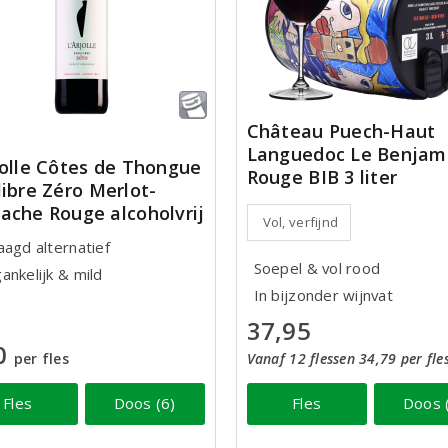
Château Puech-Haut
Languedoc Le Benjam
jolle Côtes de Thongue
Rouge BIB 3 liter
libre Zéro Merlot-
ache Rouge alcoholvrij
Vol, verfijnd
aagd alternatief
Soepel & vol rood
ankelijk & mild
In bijzonder wijnvat
37,95
0
per fles
Vanaf 12 flessen 34,79 per fle
Fles
Doos (6)
Fles
Doos 