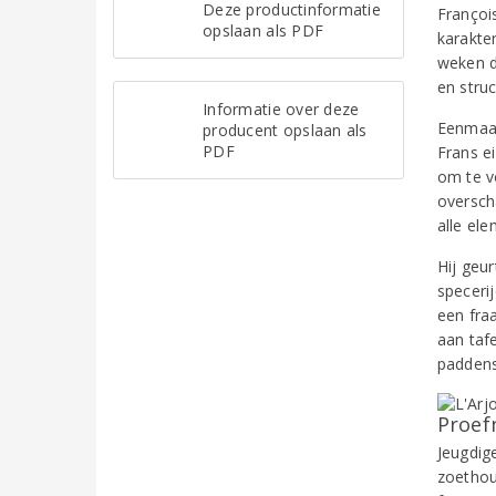
Deze productinformatie
Françoi
opslaan als PDF
karakte
weken d
en struc
Informatie over deze
Eenmaal
producent opslaan als
PDF
Frans e
om te v
oversch
alle el
Hij geur
speceri
een fraa
aan tafe
paddens
Proef
Jeugdig
zoethout