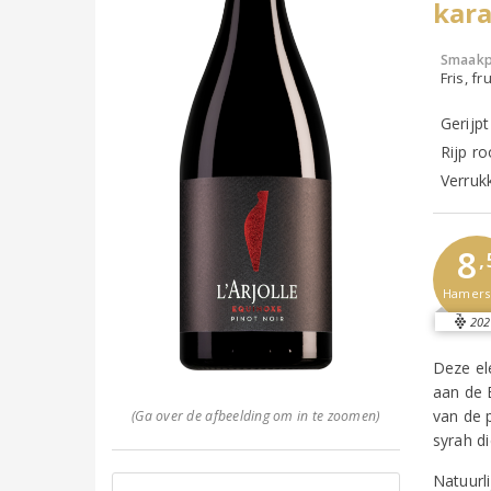
kar
Smaakp
Fris, fru
Gerijpt
Rijp ro
Verrukk
8
,
Hamer
202
Deze el
aan de 
van de 
(Ga over de afbeelding om in te zoomen)
syrah di
Natuurli