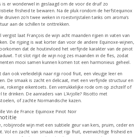
s is er wonderwel in geslaagd om de voor de druif zo
ristieke frisheid te bewaren. Na de pluk rondom de herfstequinox
e druiven zo’n twee weken in roestvrijstalen tanks om aroma’s
tuur aan de schillen te onttrekken.
 vergist laat François de wijn acht maanden rijpen in vaten van
iken. De rijping is wat korter dan voor de andere Equinoxe-wijnen,
oorkomen dat de houtinvloed het verfijnde karakter van de pinot
aduwt. Tot slot rijpt de wijn nog zes maanden in de fles, zodat
ementen mooi samen kunnen komen tot een harmonieus geheel.
t dan ook verleidelijk naar rijp rood fruit, een vleugje leer en
jen. De smaak is zacht en delicaat, met een verfijnde structuur en
ie, rokerige eikentoets. Een verrukkelijke rode om op zichzelf of
l te drinken. De aanraders van L’Arjolle? Risotto met
toelen, of zachte Normandische kazen.
notitie
e, robijnrode wijn met een subtiele geur van kers, pruim, ceder en
. Vol en zacht van smaak met rijp fruit, evenwichtige frisheid en