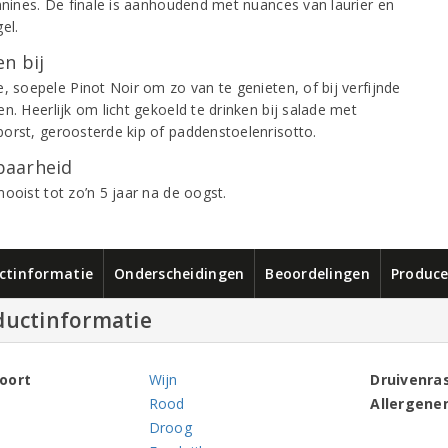
annines. De finale is aanhoudend met nuances van laurier en
el.
n bij
, soepele Pinot Noir om zo van te genieten, of bij verfijnde
n. Heerlijk om licht gekoeld te drinken bij salade met
orst, geroosterde kip of paddenstoelenrisotto.
aarheid
ooist tot zo’n 5 jaar na de oogst.
ctinformatie
Onderscheidingen
Beoordelingen
Produce
ductinformatie
oort
Wijn
Druivenra
Rood
Allergene
Droog