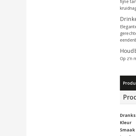
fijne t
kruidnag
Drinke
Elegante
gerechte
eendenb
Houdb
Op z’n m
Produ
Pro
Dranks
Kleur
Smaak