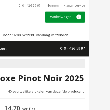
010 - 426 59 97
Inloggen
Klantenservice
Winkelwagen
0
Vóór 16:00 besteld, vandaag verzonden
azen
010 - 426 59 97
noxe Pinot Noir 2025
40 soortgelijke artikelen van dezelfde producent
14,70
per fles