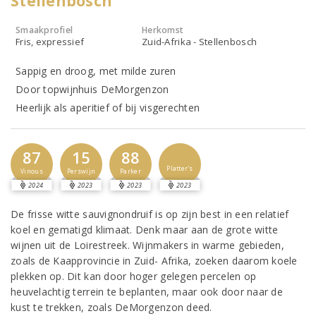
Stellenbosch
Smaakprofiel
Herkomst
Fris, expressief
Zuid-Afrika - Stellenbosch
Sappig en droog, met milde zuren
Door topwijnhuis DeMorgenzon
Heerlijk als aperitief of bij visgerechten
87
15
88
Platter's
Vinous
Perswijn
Parker
2024
2023
2023
2023
De frisse witte sauvignondruif is op zijn best in een relatief
koel en gematigd klimaat. Denk maar aan de grote witte
wijnen uit de Loirestreek. Wijnmakers in warme gebieden,
zoals de Kaapprovincie in Zuid- Afrika, zoeken daarom koele
plekken op. Dit kan door hoger gelegen percelen op
heuvelachtig terrein te beplanten, maar ook door naar de
kust te trekken, zoals DeMorgenzon deed.