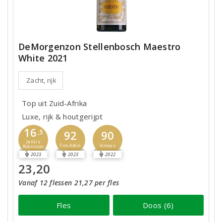
DeMorgenzon Stellenbosch Maestro
White 2021
Zacht, rijk
Top uit Zuid-Afrika
Luxe, rijk & houtgerijpt
16
,5
92
90
Jancis
Tim Atkin
Vinous
Robinson
2023
2023
2022
23,20
Vanaf 12 flessen 21,27 per fles
Fles
Doos (6)