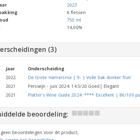
aar
2023
pakking
6 flessen
houd
750 ml
l
14,00%
erscheidingen (3)
Jaar
Onderscheiding
2022
De Grote Hamersma | 9- | Volle bak donker fruit
2021
Perswijn - juni 2024: 14.5/20 Goed| Elegant
2021
Platter's Wine Guide 2024: **** Excellent | 86/100 pu
iddelde beoordeling:
n geen beoordelingen voor dit product,
ls eerste een beoordeling