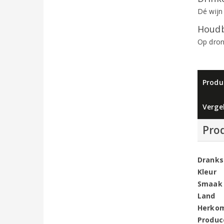
Dé wijn
Houdb
Op dron
Produ
Vergel
Pro
Dranks
Kleur
Smaak
Land
Herko
Produc