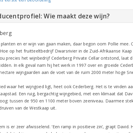
ucentprofiel: Wie maakt deze wijn?
berg
 planten en er wijn van gaan maken, daar begon oom Pollie mee.
 Hoe op het fruitteeltbedrijf Dwarsrivier in de Zuid-Afrikaanse Kaap
nou precies het wijnbedrijf Cederberg Private Cellar ontstond, laa
midden. In elk geval nam hij het werk in 1997 over en groeide Ceder
hectare wijngaarden aan de voet van de ruim 2000 meter hoge Sn
ied waar het wijngoed ligt, heet ook Cederberg. Het is te vinden aa
aapstad. Een ruig, bergachtig wijngebied, met een klimaat dat Davi
hoog: tussen de 950 en 1100 meter boven zeeniveau. Daarmee steken
druiven van de Westkaap uit.
 is er zeer afwisselend. ‘Een ramp in positieve zin’, grapt David. 