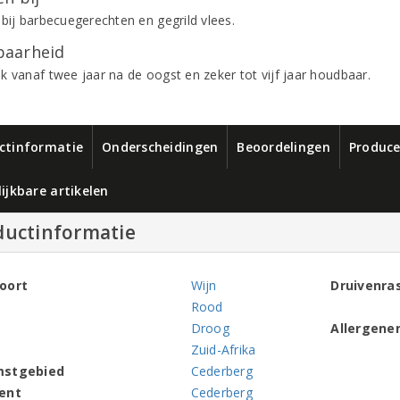
 bij barbecuegerechten en gegrild vlees.
aarheid
k vanaf twee jaar na de oogst en zeker tot vijf jaar houdbaar.
ctinformatie
Onderscheidingen
Beoordelingen
Produce
ijkbare artikelen
ductinformatie
oort
Wijn
Druivenra
Rood
Droog
Allergene
Zuid-Afrika
mstgebied
Cederberg
ent
Cederberg