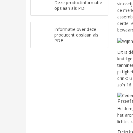
Deze productinformatie
virusvri
opslaan als PDF
de merl
assembl
derde- 
Informatie over deze
bewaard
producent opslaan als
PDF
Dit is d
kruidige
tannine
pittigh
drinkt 
zo’n 16
Proef
Heldere,
het aro
lichte, 
Drinke