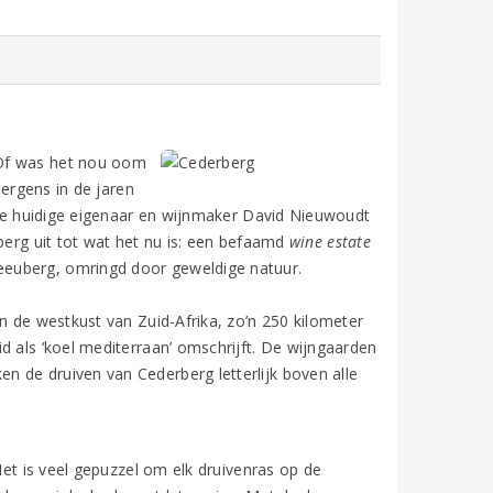
 Of was het nou oom
 ergens in de jaren
t de huidige eigenaar en wijnmaker David Nieuwoudt
berg uit tot wat het nu is: een befaamd
wine estate
eeuberg, omringd door geweldige natuur.
n de westkust van Zuid-Afrika, zo’n 250 kilometer
d als ‘koel mediterraan’ omschrijft. De wijngaarden
 de druiven van Cederberg letterlijk boven alle
Het is veel gepuzzel om elk druivenras op de