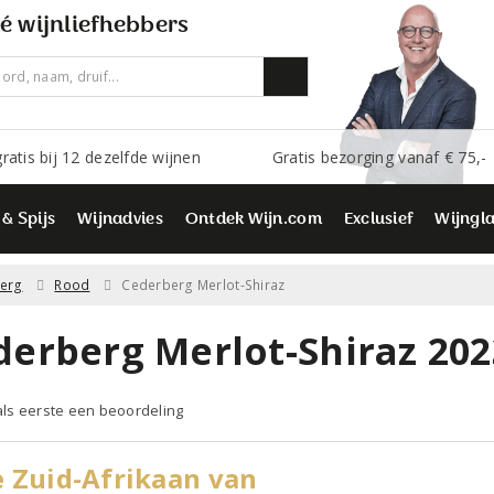
é wijnliefhebbers
ratis bij 12 dezelfde wijnen
Gratis bezorging vanaf € 75,-
 & Spijs
Wijnadvies
Ontdek Wijn.com
Exclusief
Wijngl
erg
Rood
Cederberg Merlot-Shiraz
derberg Merlot-Shiraz 202
 als eerste een beoordeling
 Zuid-Afrikaan van