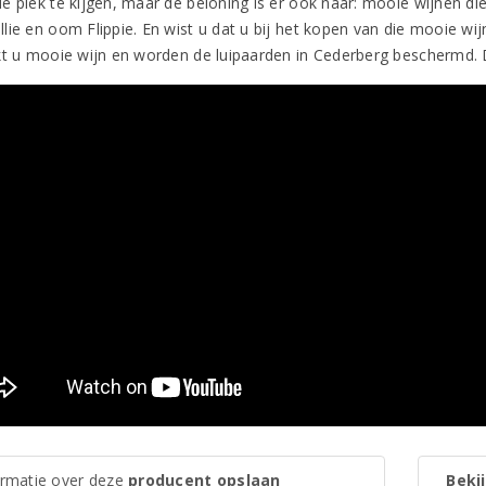
e plek te kijgen, maar de beloning is er ook naar: mooie wijnen di
lie en oom Flippie. En wist u dat u bij het kopen van die mooie w
kt u mooie wijn en worden de luipaarden in Cederberg beschermd. 
ormatie over deze
producent opslaan
Bekij