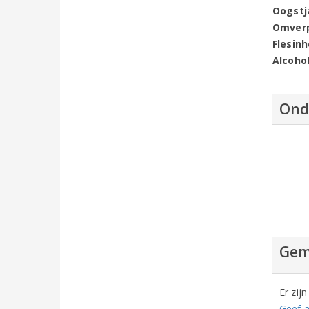
Oogstj
Omver
Flesin
Alcoho
Ond
Gem
Er zij
Geef a