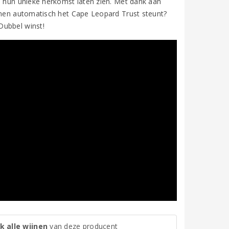
e hun unieke herkomst laten zien. Met dank aan
ijnen automatisch het Cape Leopard Trust steunt?
Dubbel winst!
k alle wijnen
van deze producent