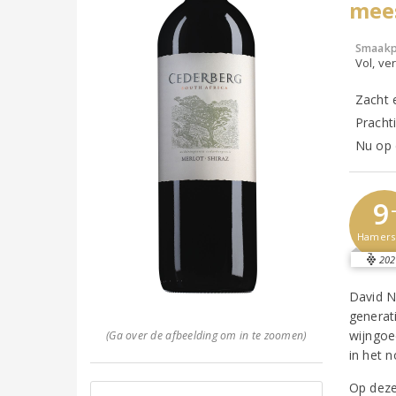
mee
Smaakp
Vol, ver
Zacht e
Pracht
Nu op d
9
Hamer
202
David N
generat
wijngoe
(Ga over de afbeelding om in te zoomen)
in het 
Op deze 