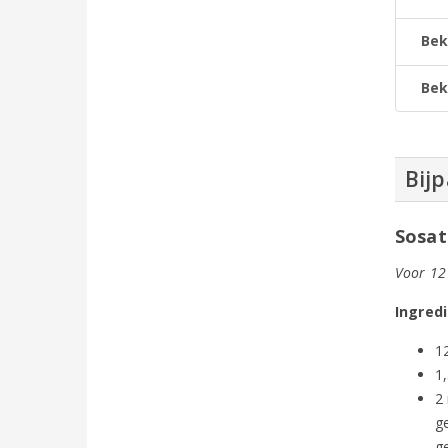
Bek
Bek
Bij
Sosat
Voor 12
Ingred
1
1
2
g
g