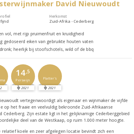
sterwijnmaker David Nieuwoudt
rofiel
Herkomst
fijnd
Zuid-Afrika - Cederberg
n vol, met rijp pruimenfruit en kruidigheid
ig gedoseerd eiken van gebruikte houten vaten
ronk; heerlijk bij stoofschotels, wild of de bbq
14
-
,5
Platter's
sma
Perswijn
2
2021
2021
ieuwoudt vertegenwoordigt als eigenaar en wijnmaker de vijfde
ie op het fraaie en veelvuldig bekroonde Zuid-Afrikaanse
d Cederberg. Zijn estate ligt in het gelijknamige Cederberggebied
noordelijke deel van de Westkaap, op ruim 1.000 meter hoogte.
relatief koele en zeer afgelegen locatie bevindt zich een