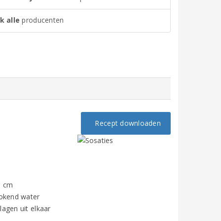
k alle
producenten
Recept downloaden
5 cm
kokend water
lagen uit elkaar