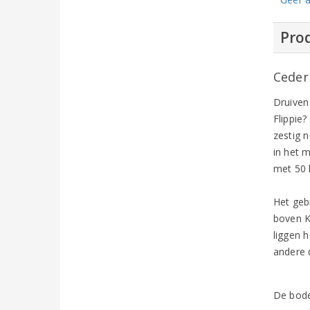
Prod
Ceder
Druiven
Flippie?
zestig 
in het 
met 50 
Het geb
boven K
liggen 
andere 
De bodem