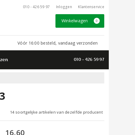
010 - 426 59 97
Inloggen
Klantenservice
Winkelwagen
0
Vóór 16:00 besteld, vandaag verzonden
azen
010 - 426 59 97
3
14 soortgelijke artikelen van dezelfde producent
16,60