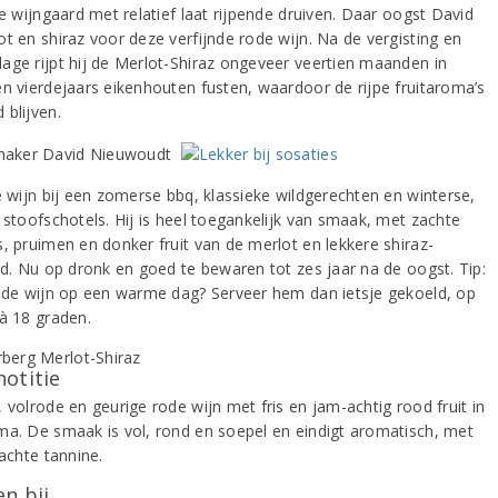
je wijngaard met relatief laat rijpende druiven. Daar oogst David
ot en shiraz voor deze verfijnde rode wijn. Na de vergisting en
age rijpt hij de Merlot-Shiraz ongeveer veertien maanden in
en vierdejaars eikenhouten fusten, waardoor de rijpe fruitaroma’s
 blijven.
é wijn bij een zomerse bbq, klassieke wildgerechten en winterse,
 stoofschotels. Hij is heel toegankelijk van smaak, met zachte
s, pruimen en donker fruit van de merlot en lekkere shiraz-
eid. Nu op dronk en goed te bewaren tot zes jaar na de oogst. Tip:
u de wijn op een warme dag? Serveer hem dan ietsje gekoeld, op
 à 18 graden.
notitie
 volrode en geurige rode wijn met fris en jam-achtig rood fruit in
ma. De smaak is vol, rond en soepel en eindigt aromatisch, met
zachte tannine.
n bij