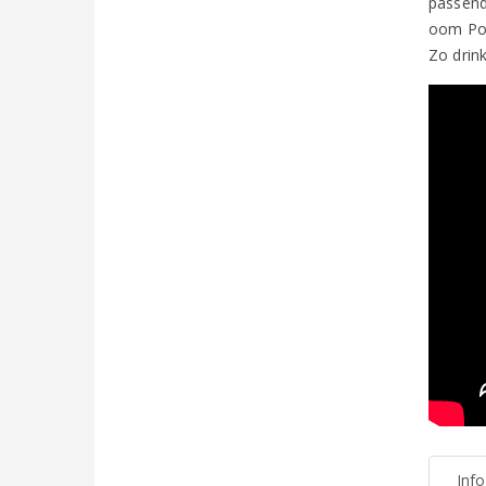
passend
oom Pol
Zo drin
Inf