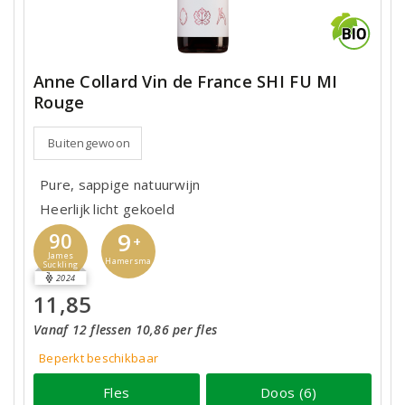
Anne Collard Vin de France SHI FU MI
Rouge
Buitengewoon
Pure, sappige natuurwijn
Heerlijk licht gekoeld
9
90
+
James
Hamersma
Suckling
2024
11,85
Vanaf 12 flessen 10,86 per fles
Beperkt beschikbaar
Fles
Doos (6)