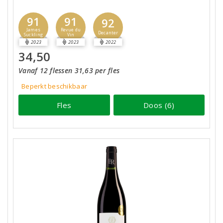
91
91
92
James
Revue du
Decanter
Suckling
Vin
2023
2023
2022
34,50
Vanaf 12 flessen 31,63 per fles
Beperkt beschikbaar
Fles
Doos (6)