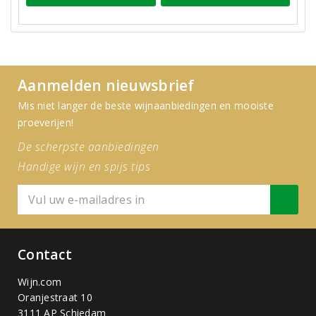
Aanmelden nieuwsbrief
Mis niet langer de beste wijnaanbiedingen en mooiste
proeverijen!
De scherpste aanbiedingen
Handige wijn en spijs tips
Contact
Wijn.com
Oranjestraat 10
3111 AP Schiedam