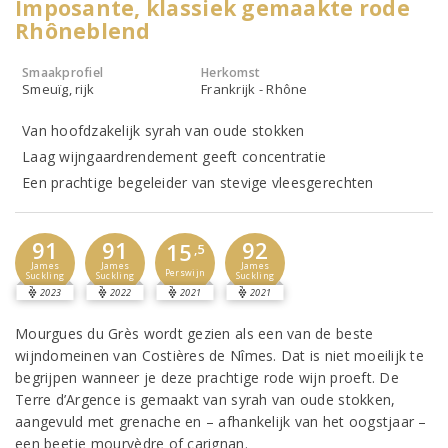
Imposante, klassiek gemaakte rode
Rhôneblend
Smaakprofiel
Herkomst
Smeuïg, rijk
Frankrijk - Rhône
Van hoofdzakelijk syrah van oude stokken
Laag wijngaardrendement geeft concentratie
Een prachtige begeleider van stevige vleesgerechten
91
91
92
15
,5
James
James
James
Perswijn
Suckling
Suckling
Suckling
2023
2022
2021
2021
Mourgues du Grès wordt gezien als een van de beste
wijndomeinen van Costières de Nîmes. Dat is niet moeilijk te
begrijpen wanneer je deze prachtige rode wijn proeft. De
Terre d’Argence is gemaakt van syrah van oude stokken,
aangevuld met grenache en – afhankelijk van het oogstjaar –
een beetje mourvèdre of carignan.