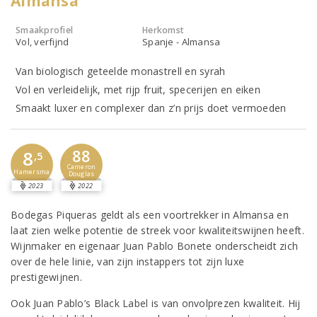
Almansa
Smaakprofiel
Herkomst
Vol, verfijnd
Spanje - Almansa
Van biologisch geteelde monastrell en syrah
Vol en verleidelijk, met rijp fruit, specerijen en eiken
Smaakt luxer en complexer dan z’n prijs doet vermoeden
88
8
,5
Cameron
Hamersma
Douglas
2023
2022
Bodegas Piqueras geldt als een voortrekker in Almansa en
laat zien welke potentie de streek voor kwaliteitswijnen heeft.
Wijnmaker en eigenaar Juan Pablo Bonete onderscheidt zich
over de hele linie, van zijn instappers tot zijn luxe
prestigewijnen.
Ook Juan Pablo’s Black Label is van onvolprezen kwaliteit. Hij