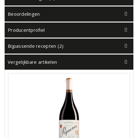
Beoordelingen
Producentprofiel
Bijpassende recepten (2)
Vergelijkbare artikelen