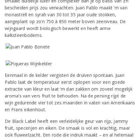
smaakt duidelijk luxer en complexer dan je op basis van z’n
bescheiden prijs zou verwachten. Juan Pablo maakt ‘m van
monastrell en syrah van 30 tot 35 jaar oude stokken,
aangeplant op zo’n 750 à 850 meter boven zeeniveau. De
wijngaard wordt biologisch bewerkt en heeft arme
kalksteenbodems.
Eenmaal in de kelder vergisten de druiven spontaan. Juan
Pablo laat de temperatuur eerst oplopen voor een goede
extractie van kleur en laat ‘m dan zakken om zoveel mogelijk
aroma’s van vers fruit te behouden. Na de persing rijpt de
wijn gedurende vier tot zes maanden in vaten van Amerikaans
en Frans eikenhout.
De Black Label heeft een verleidelijke geur van rijp, jammy
fruit, specerijen en eiken. De smaak is vol en krachtig, maar
ook fluweelzacht. Een rode die indruk maakt – en al helemaal