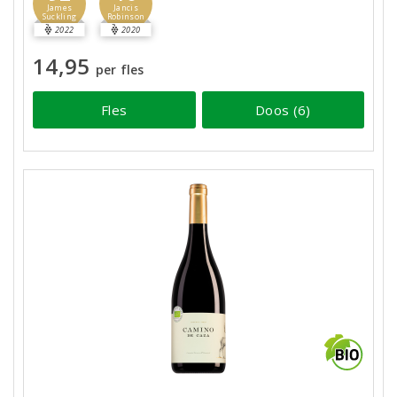
James
Jancis
Suckling
Robinson
2022
2020
14,95
per fles
Fles
Doos (6)