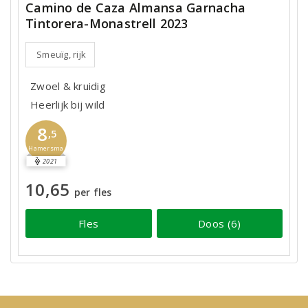
Camino de Caza Almansa Garnacha
Tintorera-Monastrell 2023
Smeuïg, rijk
Zwoel & kruidig
Heerlijk bij wild
8
,5
Hamersma
2021
10,65
per fles
Fles
Doos (6)