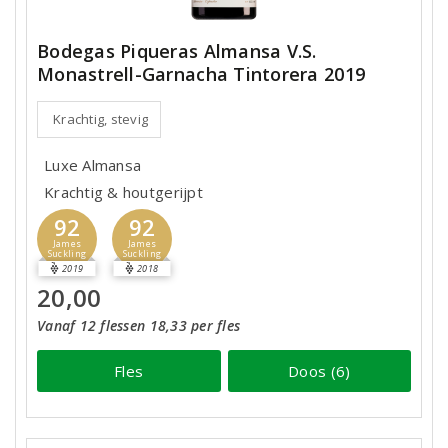
Bodegas Piqueras Almansa V.S.
Monastrell-Garnacha Tintorera 2019
Krachtig, stevig
Luxe Almansa
Krachtig & houtgerijpt
92
92
James
James
Suckling
Suckling
2019
2018
20,00
Vanaf 12 flessen 18,33 per fles
Fles
Doos (6)