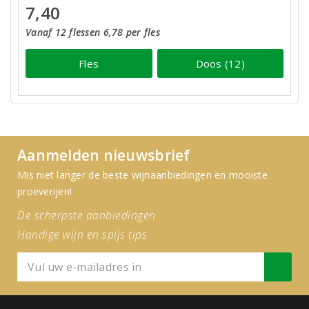
7,40
Vanaf 12 flessen 6,78 per fles
Fles
Doos (12)
Aanmelden nieuwsbrief
Mis niet langer de beste wijnaanbiedingen en mooiste
proeverijen!
De scherpste aanbiedingen
Handige wijn en spijs tips