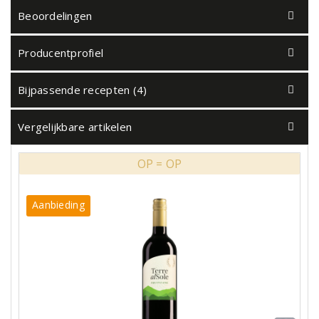
Beoordelingen
Producentprofiel
Bijpassende recepten (4)
Vergelijkbare artikelen
OP = OP
Aanbieding