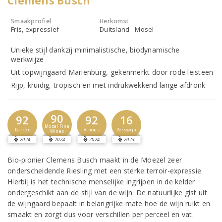
Clemens Busch
Smaakprofiel
Herkomst
Fris, expressief
Duitsland - Mosel
Unieke stijl dankzij minimalistische, biodynamische
werkwijze
Uit topwijngaard Marienburg, gekenmerkt door rode leisteen
Rijp, kruidig, tropisch en met indrukwekkend lange afdronk
90
92
92
16
Mosel Fine
Parker
Vinous
Perswijn
Wines
2024
2024
2024
2023
Bio-pionier Clemens Busch maakt in de Moezel zeer
onderscheidende Riesling met een sterke terroir-expressie.
Hierbij is het technische menselijke ingrijpen in de kelder
ondergeschikt aan de stijl van de wijn. De natuurlijke gist uit
de wijngaard bepaalt in belangrijke mate hoe de wijn ruikt en
smaakt en zorgt dus voor verschillen per perceel en vat.