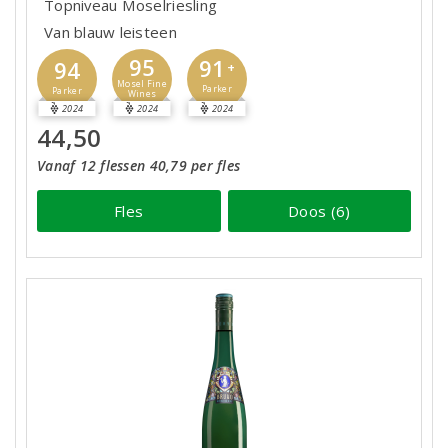
Topniveau Moselriesling
Van blauw leisteen
95
91
94
+
Mosel Fine
Parker
Parker
Wines
2024
2024
2024
44,50
Vanaf 12 flessen 40,79 per fles
Fles
Doos (6)