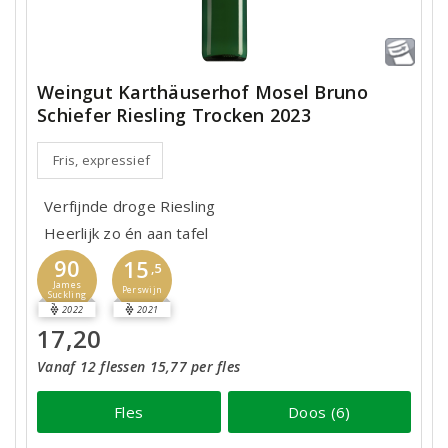
Weingut Karthäuserhof Mosel Bruno
Schiefer Riesling Trocken 2023
Fris, expressief
Verfijnde droge Riesling
Heerlijk zo én aan tafel
90
15
,5
James
Perswijn
Suckling
2022
2021
17,20
Vanaf 12 flessen 15,77 per fles
Fles
Doos (6)