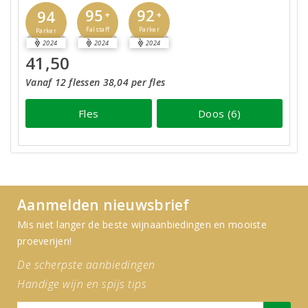
95
92
94
+
+
Falstaff
Parker
Parker
2024
2024
2024
41,50
Vanaf 12 flessen 38,04 per fles
Fles
Doos (6)
Aanmelden nieuwsbrief
Mis niet langer de beste wijnaanbiedingen en mooiste
proeverijen!
De scherpste aanbiedingen
Handige wijn en spijs tips