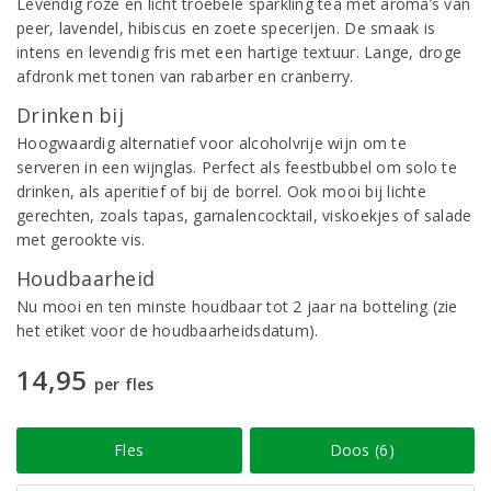
Levendig roze en licht troebele sparkling tea met aroma’s van
peer, lavendel, hibiscus en zoete specerijen. De smaak is
intens en levendig fris met een hartige textuur. Lange, droge
afdronk met tonen van rabarber en cranberry.
Drinken bij
Hoogwaardig alternatief voor alcoholvrije wijn om te
serveren in een wijnglas. Perfect als feestbubbel om solo te
drinken, als aperitief of bij de borrel. Ook mooi bij lichte
gerechten, zoals tapas, garnalencocktail, viskoekjes of salade
met gerookte vis.
Houdbaarheid
Nu mooi en ten minste houdbaar tot 2 jaar na botteling (zie
het etiket voor de houdbaarheidsdatum).
14,95
per fles
Fles
Doos (6)