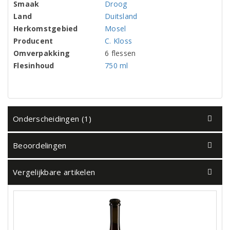
Smaak
Droog
Land
Duitsland
Herkomstgebied
Mosel
Producent
C. Kloss
Omverpakking
6 flessen
Flesinhoud
750 ml
Onderscheidingen (1)
Beoordelingen
Vergelijkbare artikelen