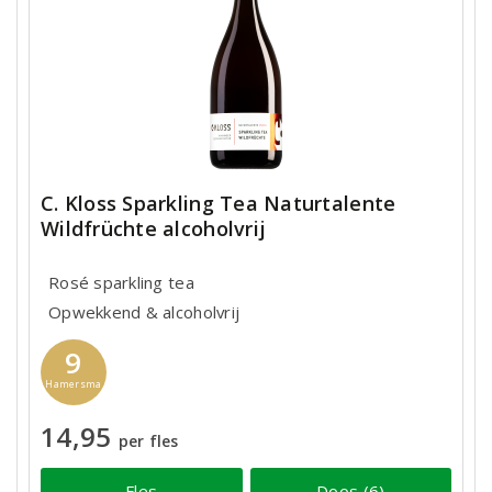
C. Kloss Sparkling Tea Naturtalente
Wildfrüchte alcoholvrij
Rosé sparkling tea
Opwekkend & alcoholvrij
9
Hamersma
14,95
per fles
Fles
Doos (6)