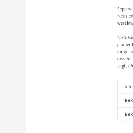
Sepp wi
Neusied
wereldw
Nikolau
pionier
(ongeco
rassen.
zegt,
oh
Inf
Bek
Bek