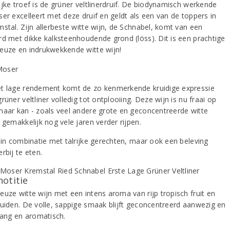
ijke troef is de grüner veltlinerdruif. De biodynamisch werkende
ser excelleert met deze druif en geldt als een van de toppers in
stal. Zijn allerbeste witte wijn, de Schnabel, komt van een
rd met dikke kalksteenhoudende grond (löss). Dit is een prachtige
euze en indrukwekkende witte wijn!
t lage rendement komt de zo kenmerkende kruidige expressie
rüner veltliner volledig tot ontplooiing. Deze wijn is nu fraai op
maar kan - zoals veel andere grote en geconcentreerde witte
 gemakkelijk nog vele jaren verder rijpen.
k in combinatie met talrijke gerechten, maar ook een beleving
rbij te eten.
notitie
euze witte wijn met een intens aroma van rijp tropisch fruit en
ruiden. De volle, sappige smaak blijft geconcentreerd aanwezig en
 lang en aromatisch.