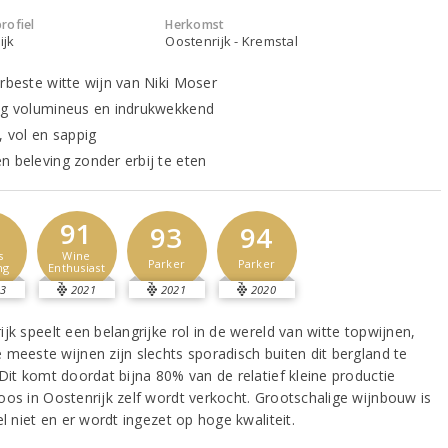
rofiel
Herkomst
ijk
Oostenrijk - Kremstal
erbeste witte wijn van Niki Moser
ig volumineus en indrukwekkend
, vol en sappig
n beleving zonder erbij te eten
1
91
93
94
s
Wine
Parker
Parker
ng
Enthusiast
3
2021
2021
2020
jk speelt een belangrijke rol in de wereld van witte topwijnen,
 meeste wijnen zijn slechts sporadisch buiten dit bergland te
 Dit komt doordat bijna 80% van de relatief kleine productie
oos in Oostenrijk zelf wordt verkocht. Grootschalige wijnbouw is
el niet en er wordt ingezet op hoge kwaliteit.