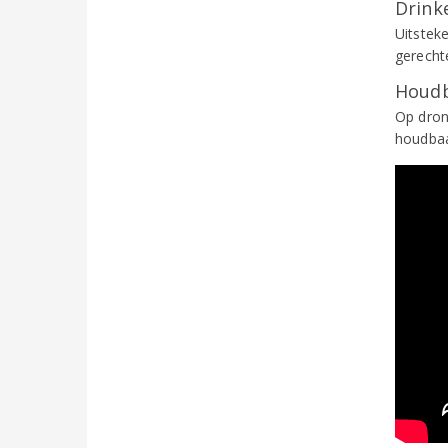
Drinke
Uitsteke
gerecht
Houdb
Op dron
houdbaa