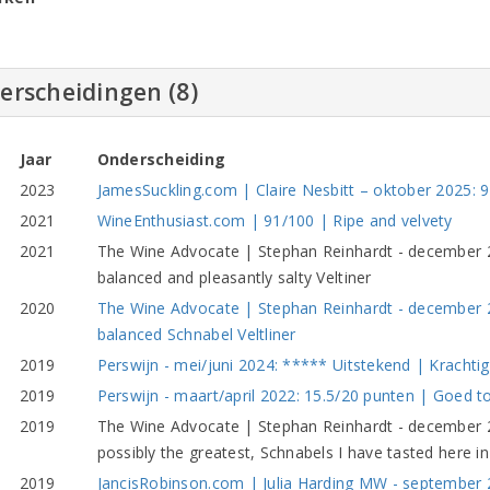
erscheidingen (8)
Jaar
Onderscheiding
2023
JamesSuckling.com | Claire Nesbitt – oktober 2025: 9
2021
WineEnthusiast.com | 91/100 | Ripe and velvety
2021
The Wine Advocate | Stephan Reinhardt - december 20
balanced and pleasantly salty Veltiner
2020
The Wine Advocate | Stephan Reinhardt - december 2
balanced Schnabel Veltliner
2019
Perswijn - mei/juni 2024: ***** Uitstekend | Krachtig
2019
Perswijn - maart/april 2022: 15.5/20 punten | Goed 
2019
The Wine Advocate | Stephan Reinhardt - december 2
possibly the greatest, Schnabels I have tasted here i
2019
JancisRobinson.com | Julia Harding MW - september 