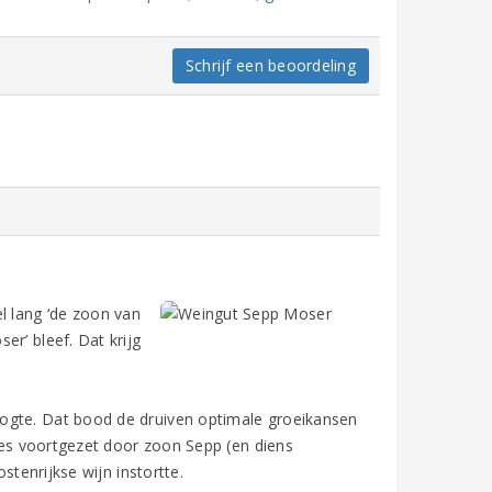
Schrijf een beoordeling
l lang ‘de zoon van
r’ bleef. Dat krijg
oogte. Dat bood de druiven optimale groeikansen
s voortgezet door zoon Sepp (en diens
stenrijkse wijn instortte.