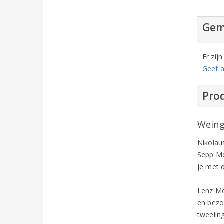
Gem
Er zij
Geef a
Prod
Weing
Nikolau
Sepp Mo
je met 
Lenz Mo
en bezo
tweeling