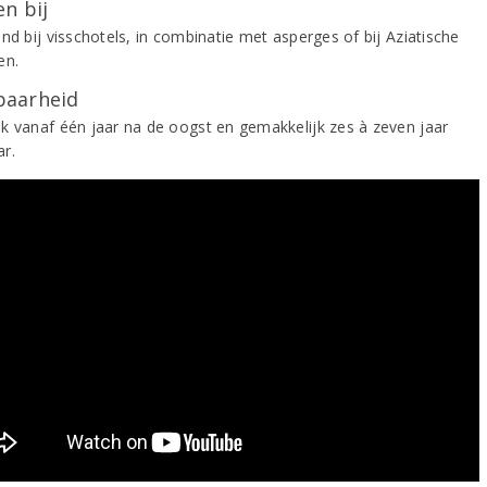
n bij
nd bij visschotels, in combinatie met asperges of bij Aziatische
en.
aarheid
k vanaf één jaar na de oogst en gemakkelijk zes à zeven jaar
r.