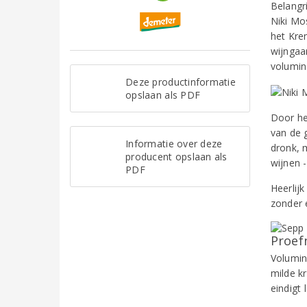
Belangr
Niki Mo
het Krem
wijngaa
volumin
Deze productinformatie
opslaan als PDF
Door he
van de g
Informatie over deze
dronk, 
producent opslaan als
wijnen -
PDF
Heerlij
zonder e
Proef
Volumin
milde k
eindigt