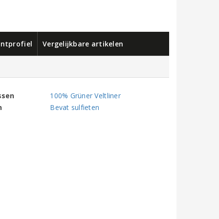
ntprofiel
Vergelijkbare artikelen
ssen
100% Grüner Veltliner
n
Bevat sulfieten