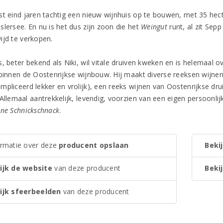
st eind jaren tachtig een nieuw wijnhuis op te bouwen, met 35 hec
slersee. En nu is het dus zijn zoon die het
Weingut
runt, al zit Sep
ijd te verkopen.
s, beter bekend als Niki, wil vitale druiven kweken en is helemaal
 binnen de Oostenrijkse wijnbouw. Hij maakt diverse reeksen wijne
mpliceerd lekker en vrolijk), een reeks wijnen van Oostenrijkse dr
 Allemaal aantrekkelijk, levendig, voorzien van een eigen persoonli
ne Schnickschnack
.
ormatie over deze
producent opslaan
Bekij
ijk de website
van deze producent
Bekij
ijk sfeerbeelden
van deze producent