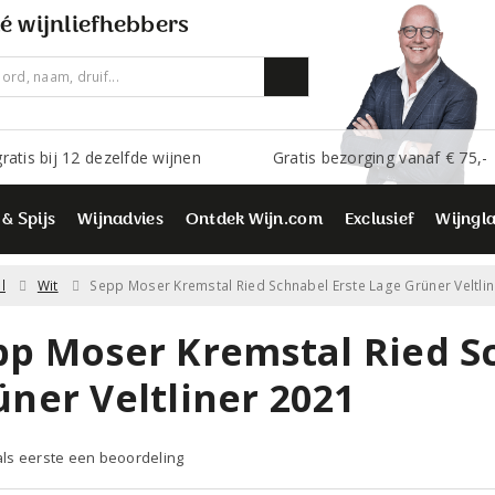
é wijnliefhebbers
ratis bij 12 dezelfde wijnen
Gratis bezorging vanaf € 75,-
 & Spijs
Wijnadvies
Ontdek Wijn.com
Exclusief
Wijngl
l
Wit
Sepp Moser Kremstal Ried Schnabel Erste Lage Grüner Veltlin
pp Moser Kremstal Ried S
üner Veltliner 2021
 als eerste een beoordeling