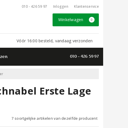
010 - 426 59 97
Inloggen
Klantenservice
Winkelwagen
0
Vóór 16:00 besteld, vandaag verzonden
azen
010 - 426 59 97
er
chnabel Erste Lage
7 soortgelijke artikelen van dezelfde producent