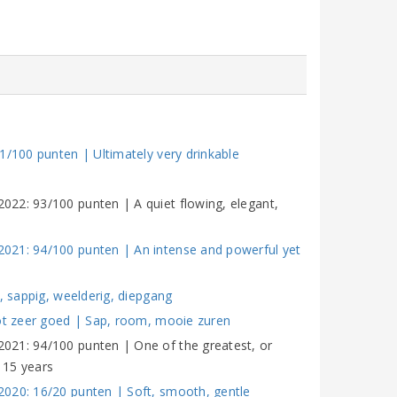
1/100 punten | Ultimately very drinkable
22: 93/100 punten | A quiet flowing, elegant,
021: 94/100 punten | An intense and powerful yet
, sappig, weelderig, diepgang
tot zeer goed | Sap, room, mooie zuren
021: 94/100 punten | One of the greatest, or
n 15 years
2020: 16/20 punten | Soft, smooth, gentle