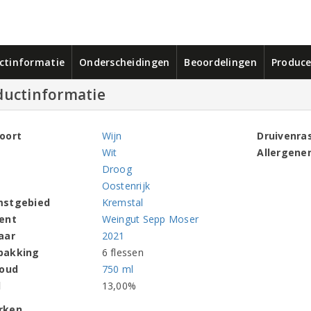
ctinformatie
Onderscheidingen
Beoordelingen
Produce
ductinformatie
oort
Wijn
Druivenra
Wit
Allergene
Droog
Oostenrijk
mstgebied
Kremstal
ent
Weingut Sepp Moser
aar
2021
pakking
6 flessen
houd
750 ml
l
13,00%
rken