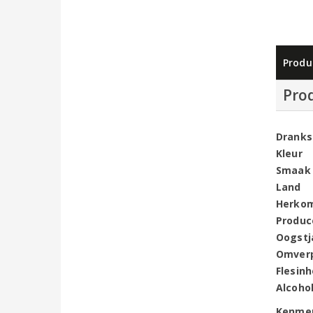
Produ
Pro
Dranks
Kleur
Smaak
Land
Herko
Produc
Oogstj
Omver
Flesin
Alcoho
Kenme