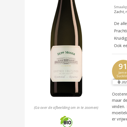
Smaakp
Zacht, r
De all
Pracht
Kruidig
Ook ee
9
Jame
Suckli
202
Oostenri
maar de
vinden.
(Ga over de afbeelding om in te zoomen)
moeitel
er vrijw