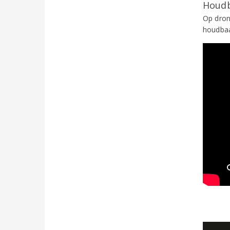
Houdb
Op dron
houdbaa