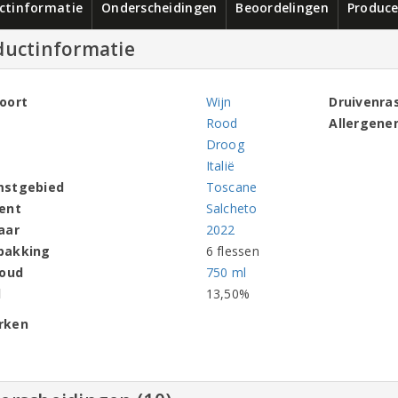
ctinformatie
Onderscheidingen
Beoordelingen
Produce
ductinformatie
oort
Wijn
Druivenra
Rood
Allergene
Droog
Italië
mstgebied
Toscane
ent
Salcheto
aar
2022
pakking
6 flessen
houd
750 ml
l
13,50%
rken