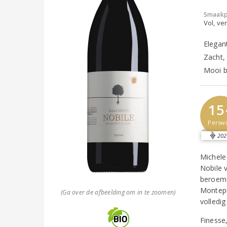
Smaakp
Vol, ver
Elegan
Zacht, 
Mooi bi
15
Perswi
202
Michele
Nobile v
beroemd
Montepu
(Ga over de afbeelding om in te zoomen)
volledig
Finesse,