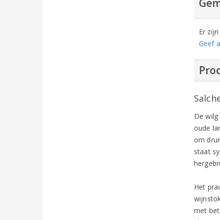
Gem
Er zij
Geef a
Prod
Salch
De wilg 
oude la
om drui
staat s
hergebr
Het pra
wijnsto
met bet