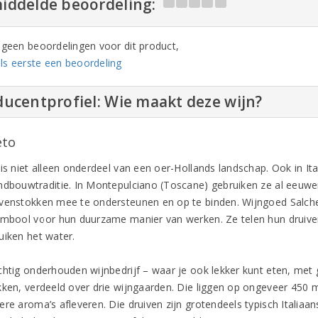
iddelde beoordeling:
n geen beoordelingen voor dit product,
ls eerste een beoordeling
ucentprofiel: Wie maakt deze wijn?
eto
is niet alleen onderdeel van een oer-Hollands landschap. Ook in Ital
ndbouwtraditie. In Montepulciano (Toscane) gebruiken ze al eeuw
venstokken mee te ondersteunen en op te binden. Wijngoed Salchet
ymbool voor hun duurzame manier van werken. Ze telen hun druiven
uiken het water.
chtig onderhouden wijnbedrijf – waar je ook lekker kunt eten, met 
kken, verdeeld over drie wijngaarden. Die liggen op ongeveer 450 
ere aroma’s afleveren. Die druiven zijn grotendeels typisch Italiaa