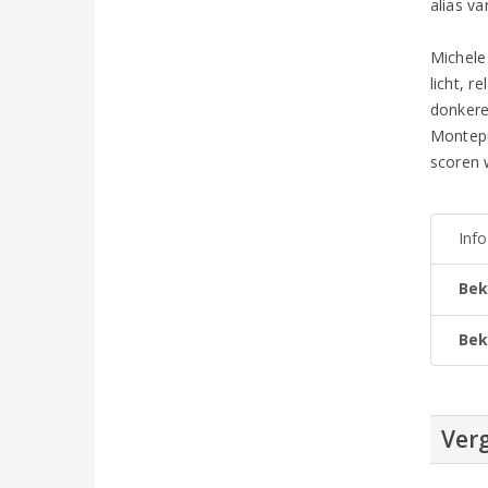
alias v
Michele 
licht, 
donkere,
Montepu
scoren 
Inf
Bek
Bek
Verg