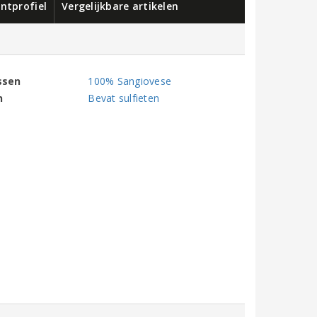
ntprofiel
Vergelijkbare artikelen
ssen
100% Sangiovese
n
Bevat sulfieten