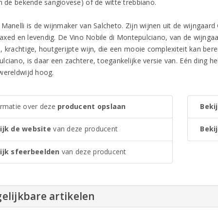
an de bekende sangiovese) of de witte trebbiano.
Manelli is de wijnmaker van Salcheto. Zijn wijnen uit de wijngaard Ch
relaxed en levendig. De Vino Nobile di Montepulciano, van de wijnga
 krachtige, houtgerijpte wijn, die een mooie complexiteit kan berei
lciano, is daar een zachtere, toegankelijke versie van. Eén ding h
wereldwijd hoog.
ormatie over deze
producent opslaan
Bekij
ijk de website
van deze producent
Bekij
ijk sfeerbeelden
van deze producent
elijkbare artikelen