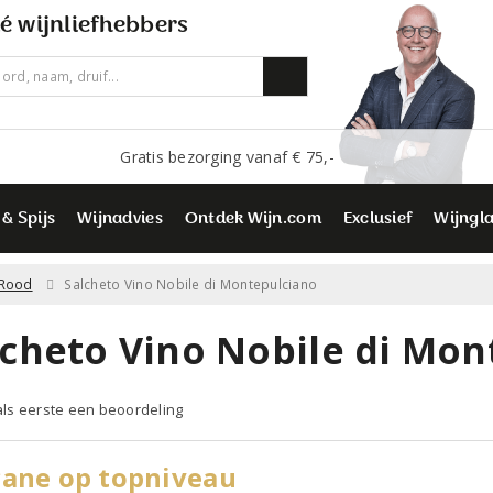
é wijnliefhebbers
Gratis bezorging vanaf € 75,-
 & Spijs
Wijnadvies
Ontdek Wijn.com
Exclusief
Wijngl
Rood
Salcheto Vino Nobile di Montepulciano
lcheto Vino Nobile di Mon
 als eerste een beoordeling
cane op topniveau