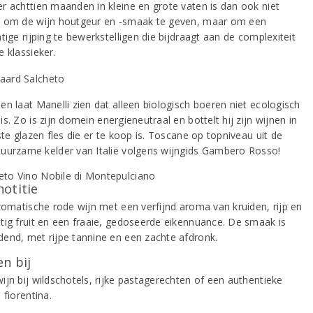
r achttien maanden in kleine en grote vaten is dan ook niet
 om de wijn houtgeur en -smaak te geven, maar om een
tige rijping te bewerkstelligen die bijdraagt aan de complexiteit
 klassieker.
en laat Manelli zien dat alleen biologisch boeren niet ecologisch
s. Zo is zijn domein energieneutraal en bottelt hij zijn wijnen in
ste glazen fles die er te koop is. Toscane op topniveau uit de
uurzame kelder van Italië volgens wijngids Gambero Rosso!
notitie
aromatische rode wijn met een verfijnd aroma van kruiden, rijp en
tig fruit en een fraaie, gedoseerde eikennuance. De smaak is
end, met rijpe tannine en een zachte afdronk.
n bij
ijn bij wildschotels, rijke pastagerechten of een authentieke
 fiorentina.