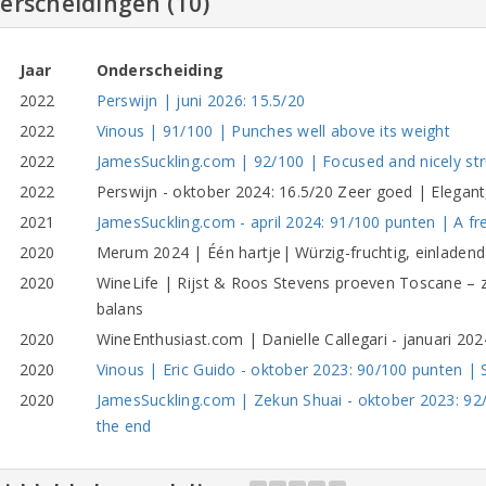
erscheidingen (10)
Jaar
Onderscheiding
2022
Perswijn | juni 2026: 15.5/20
2022
Vinous | 91/100 | Punches well above its weight
2022
JamesSuckling.com | 92/100 | Focused and nicely st
2022
Perswijn - oktober 2024: 16.5/20 Zeer goed | Elegant, 
2021
JamesSuckling.com - april 2024: 91/100 punten | A fr
2020
Merum 2024 | Één hartje| Würzig-fruchtig, einladend
2020
WineLife | Rijst & Roos Stevens proeven Toscane – z
balans
2020
WineEnthusiast.com | Danielle Callegari - januari 202
2020
Vinous | Eric Guido - oktober 2023: 90/100 punten | S
2020
JamesSuckling.com | Zekun Shuai - oktober 2023: 92/
the end