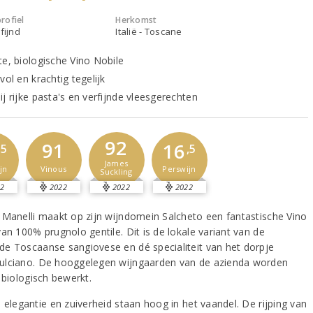
rofiel
Herkomst
fijnd
Italië - Toscane
te, biologische Vino Nobile
vol en krachtig tegelijk
j rijke pasta's en verfijnde vleesgerechten
92
91
16
,5
,5
James
Vinous
jn
Perswijn
Suckling
2
2022
2022
2022
 Manelli maakt op zijn wijndomein Salcheto een fantastische Vino
an 100% prugnolo gentile. Dit is de lokale variant van de
e Toscaanse sangiovese en dé specialiteit van het dorpje
lciano. De hooggelegen wijngaarden van de azienda worden
 biologisch bewerkt.
 elegantie en zuiverheid staan hoog in het vaandel. De rijping van