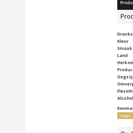
Produ
Pro
Dranks
Kleur
Smaak
Land
Herko
Produc
Oogstj
Omver
Flesin
Alcoho
Kenme
Vegan