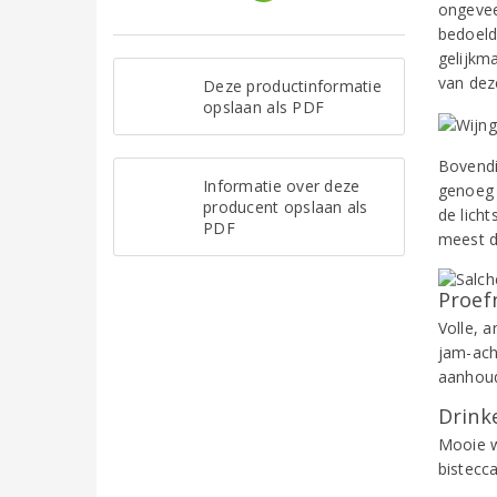
ongevee
bedoeld
gelijkma
van deze
Deze productinformatie
opslaan als PDF
Bovendi
Informatie over deze
genoeg i
producent opslaan als
de licht
PDF
meest d
Proef
Volle, 
jam-ach
aanhoud
Drinke
Mooie w
bistecca