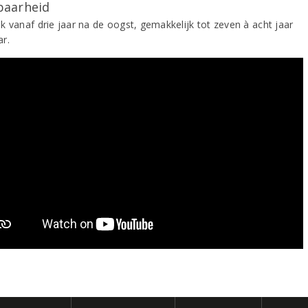
aarheid
k vanaf drie jaar na de oogst, gemakkelijk tot zeven à acht jaar
r.