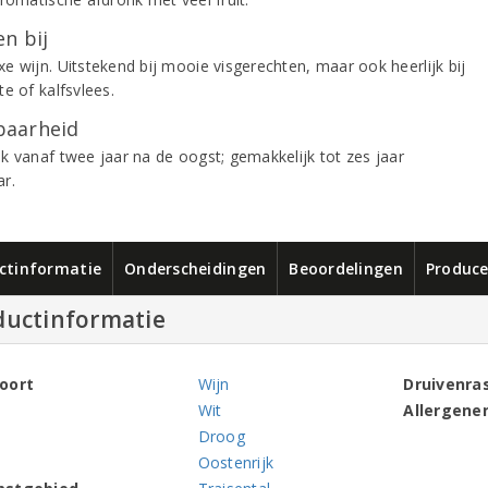
n bij
e wijn. Uitstekend bij mooie visgerechten, maar ook heerlijk bij
e of kalfsvlees.
aarheid
k vanaf twee jaar na de oogst; gemakkelijk tot zes jaar
r.
ctinformatie
Onderscheidingen
Beoordelingen
Produce
ductinformatie
oort
Wijn
Druivenra
Wit
Allergene
Droog
Oostenrijk