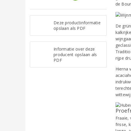
de Bour
Deze productinformatie
De grüne
opslaan als PDF
kalkrijk
wijngaar
geclass
Informatie over deze
Traditi
producent opslaan als
rijpe dr
PDF
Hierna 
acaciaho
indrukw
terecht
wittewi
Proef
Fraaie, 
frisse,
lange, 