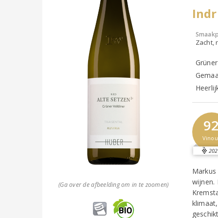
Ind
Smaakp
Zacht, r
Grüner
Gemaak
Heerlij
9
Vinou
202
Markus 
wijnen.
(Ga over de afbeelding om in te zoomen)
Kremsta
klimaat
geschik