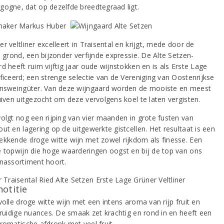
gogne, dat op dezelfde breedtegraad ligt.
r veltliner excelleert in Traisental en krijgt, mede door de
e grond, een bijzonder verfijnde expressie. De Alte Setzen-
d heeft ruim vijftig jaar oude wijnstokken en is als Erste Lage
ificeerd; een strenge selectie van de Vereniging van Oostenrijkse
onsweingüter. Van deze wijngaard worden de mooiste en meest
uiven uitgezocht om deze vervolgens koel te laten vergisten.
volgt nog een rijping van vier maanden in grote fusten van
ut en lagering op de uitgewerkte gistcellen. Het resultaat is een
ekkende droge witte wijn met zowel rijkdom als finesse. Een
e topwijn die hoge waarderingen oogst en bij de top van ons
jnassortiment hoort.
notitie
volle droge witte wijn met een intens aroma van rijp fruit en
 kruidige nuances. De smaak zet krachtig en rond in en heeft een
aromatische afdronk met veel fruit.