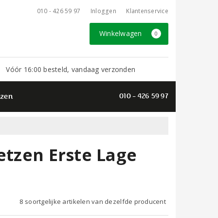
010 - 426 59 97
Inloggen
Klantenservice
Winkelwagen
0
Vóór 16:00 besteld, vandaag verzonden
azen
010 - 426 59 97
r
etzen Erste Lage
8 soortgelijke artikelen van dezelfde producent