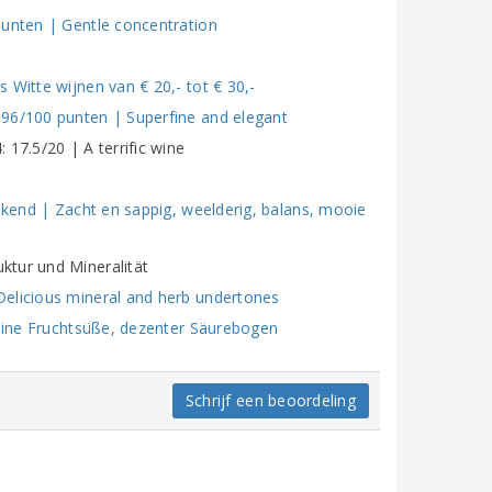
punten | Gentle concentration
 Witte wijnen van € 20,- tot € 30,-
 96/100 punten | Superfine and elegant
17.5/20 | A terrific wine
tekend | Zacht en sappig, weelderig, balans, mooie
ktur und Mineralität
Delicious mineral and herb undertones
Feine Fruchtsüße, dezenter Säurebogen
Schrijf een beoordeling