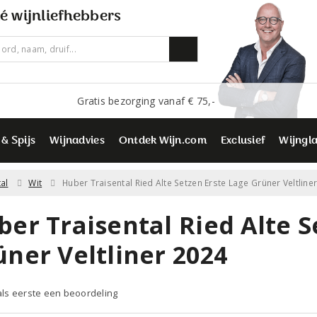
é wijnliefhebbers
Gratis bezorging vanaf € 75,-
 & Spijs
Wijnadvies
Ontdek Wijn.com
Exclusief
Wijngl
al
Wit
Huber Traisental Ried Alte Setzen Erste Lage Grüner Veltline
er Traisental Ried Alte S
üner Veltliner 2024
 als eerste een beoordeling