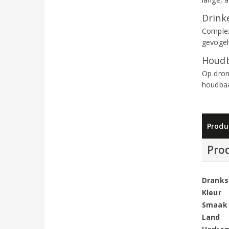
Drinke
Complex
gevogelt
Houdb
Op dron
houdbaa
Produ
Pro
Dranks
Kleur
Smaak
Land