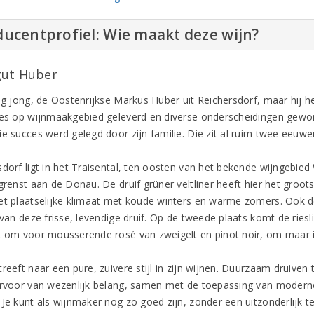
ucentprofiel: Wie maakt deze wijn?
ut Huber
og jong, de Oostenrijkse Markus Huber uit Reichersdorf, maar hij he
ies op wijnmaakgebied geleverd en diverse onderscheidingen gewo
e succes werd gelegd door zijn familie. Die zit al ruim twee eeuwen
sdorf ligt in het Traisental, ten oosten van het bekende wijngebie
grenst aan de Donau. De druif grüner veltliner heeft hier het groot
et plaatselijke klimaat met koude winters en warme zomers. Ook 
 van deze frisse, levendige druif. Op de tweede plaats komt de ries
t om voor mousserende rosé van zweigelt en pinot noir, om maar 
treeft naar een pure, zuivere stijl in zijn wijnen. Duurzaam druive
arvoor van wezenlijk belang, samen met de toepassing van moderne 
Je kunt als wijnmaker nog zo goed zijn, zonder een uitzonderlijk ter