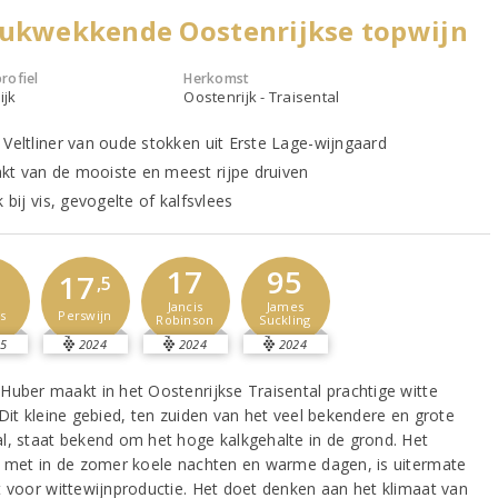
rukwekkende Oostenrijkse topwijn
rofiel
Herkomst
ijk
Oostenrijk - Traisental
 Veltliner van oude stokken uit Erste Lage-wijngaard
t van de mooiste en meest rijpe druiven
k bij vis, gevogelte of kalfsvlees
17
95
2
17
,5
Jancis
James
s
Perswijn
Robinson
Suckling
5
2024
2024
2024
Huber maakt in het Oostenrijkse Traisental prachtige witte
 Dit kleine gebied, ten zuiden van het veel bekendere en grote
l, staat bekend om het hoge kalkgehalte in de grond. Het
, met in de zomer koele nachten en warme dagen, is uitermate
t voor wittewijnproductie. Het doet denken aan het klimaat van