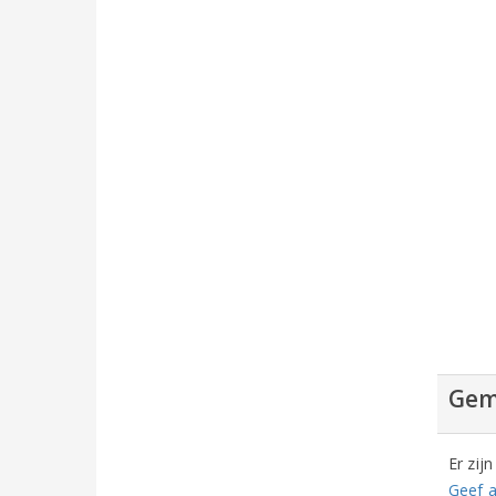
Gem
Er zij
Geef a