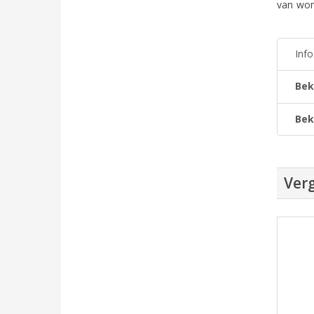
van won
Inf
Bek
Bek
Verg