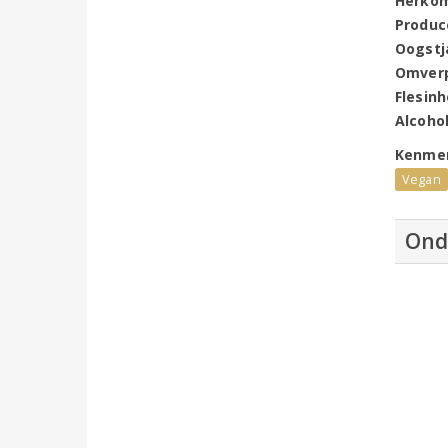
Herko
Produc
Oogstj
Omver
Flesin
Alcoho
Kenme
Vegan
Ond