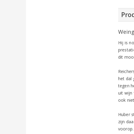
Prod
Weing
Hij is n
prestat
dit mooi
Reicher
het dal 
tegen h
uit wijn
ook nie
Huber s
zijn da
voorop. 