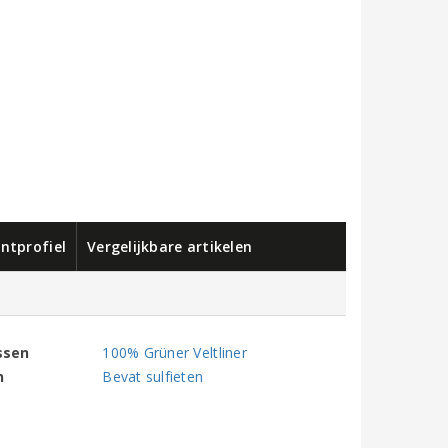
ntprofiel
Vergelijkbare artikelen
ssen
100% Grüner Veltliner
n
Bevat sulfieten