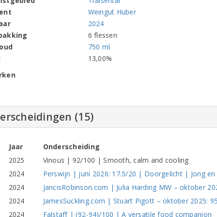
mstgebied
Traisental
ent
Weingut Huber
aar
2024
pakking
6 flessen
houd
750 ml
l
13,00%
rken
erscheidingen (15)
Jaar
Onderscheiding
2025
Vinous | 92/100 | Smooth, calm and cooling
2024
Perswijn | juni 2026: 17.5/20 | Doorgelicht | Jong en
2024
JancisRobinson.com | Julia Harding MW – oktober 2
2024
JamesSuckling.com | Stuart Pigott – oktober 2025: 9
2024
Falstaff | (92-94)/100 | A versatile food companion