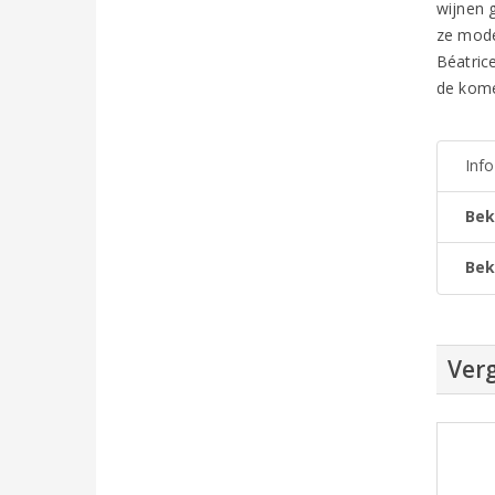
wijnen 
ze mode
Béatric
de kom
Inf
Bek
Bek
Verg