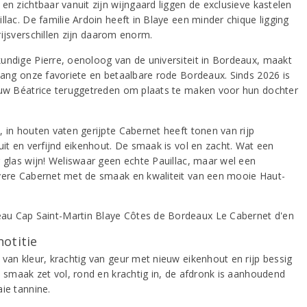
en zichtbaar vanuit zijn wijngaard liggen de exclusieve kastelen
llac. De familie Ardoin heeft in Blaye een minder chique ligging
rijsverschillen zijn daarom enorm.
undige Pierre, oenoloog van de universiteit in Bordeaux, maakt
nlang onze favoriete en betaalbare rode Bordeaux. Sinds 2026 is
ouw Béatrice teruggetreden om plaats te maken voor hun dochter
, in houten vaten gerijpte Cabernet heeft tonen van rijp
uit en verfijnd eikenhout. De smaak is vol en zacht. Wat een
g glas wijn! Weliswaar geen echte Pauillac, maar wel een
vere Cabernet met de smaak en kwaliteit van een mooie Haut-
notitie
 van kleur, krachtig van geur met nieuw eikenhout en rijp bessig
De smaak zet vol, rond en krachtig in, de afdronk is aanhoudend
aie tannine.