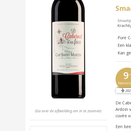
Sma
Smaakp
Krachti
Pure C
Een kl
Kan ge
9
Hamer
202
De Cabe
Ardoin 
(Ga over de afbeelding om in te zoomen)
cuvée v
Een bee