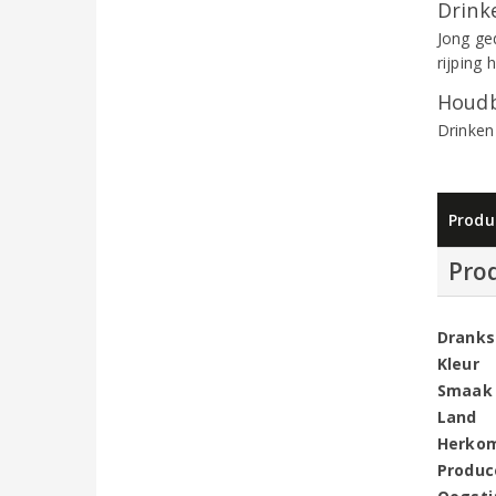
Drinke
Jong ge
rijping 
Houdb
Drinken
Produ
Pro
Dranks
Kleur
Smaak
Land
Herko
Produc