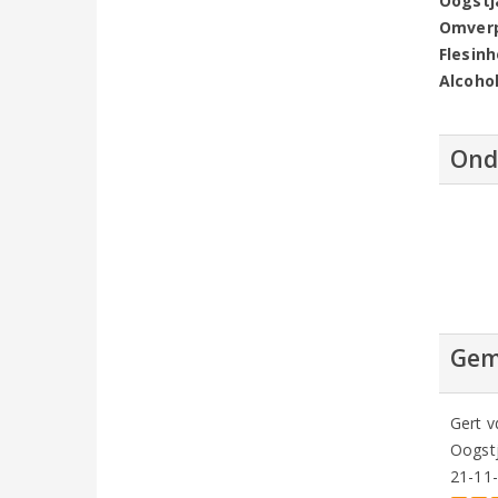
Oogstj
Omver
Flesin
Alcoho
Ond
Gem
Gert vd
Oogstj
21-11