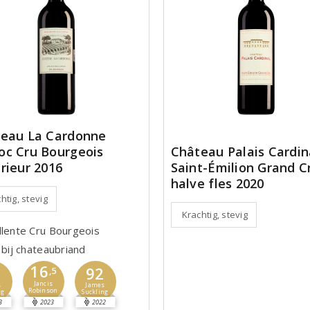
eau La Cardonne
c Cru Bourgeois
Château Palais Cardin
rieur 2016
Saint-Émilion Grand C
halve fles 2020
htig, stevig
Krachtig, stevig
llente Cru Bourgeois
 bij chateaubriand
16
2
92
,5
Jancis
s
James
Robinson
ng
Suckling
3
2023
2022