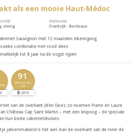
akt als een mooie Haut-Médoc
rofiel
Herkomst
g, stevig
Frankrijk - Bordeaux
abernet Sauvignon met 12 maanden eikenrijping
assieke combinatie met rood vlees
makkelijk tot 8 jaar na de oogst rijpen
91
-
Revue du
sma
Vin
0
2019
rnet van de overkant (d’en face): zo noemen Pierre en Laure
van Château Cap Saint Martin – met een knipoog – de speciale
an hun beste cabernetdruiven.
tje jaloersmakend is het wel. Aan de overkant van de rivier de