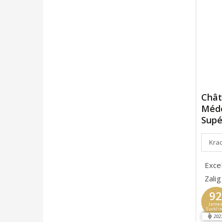
Chât
Médo
Supé
Krac
Exce
Zalig
9
Jame
Suckli
202