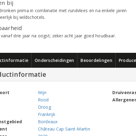
n bij
dronken prima in combinatie met rundvlees en na enkele jaren
heerlijk bij wildschotels.
aarheid
 vanaf drie jaar na oogst; zeker acht jaar goed houdbaar.
ctinformatie
Onderscheidingen
Beoordelingen
Produce
ductinformatie
oort
Wijn
Druivenra
Rood
Allergene
Droog
Frankrijk
mstgebied
Bordeaux
ent
Château Cap Saint-Martin