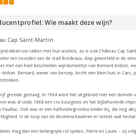
ucentprofiel: Wie maakt deze wijn?
au Cap Saint-Martin
ijnstokken ver reiken met hun wortels, zo is ook Château Cap Saint
meter ten noorden van de stad Bordeaux, diep geworteld in de str
et met een heel bescheiden wijndomeintje van Bernard Ardoin, een
e Ardoin. Bernard, wever van beroep, kocht een klein huis in Cars,
jnstokken.
rijf groeide gestaag. In 1904 werd het uitgebreid met een domein v
ein was al sinds 1868 een cru bourgeois en het bijbehorende impos
en Pauillac. Ook was er een halfondergrondse kelder bij, die nog al
chtigheid. In de loop van de decennia kwamen er steeds wat hectaren
denis mag dan een belangrijke rol spelen, Pierre en Laure – zij v