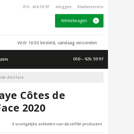
010 - 426 59 97
Inloggen
Klantenservice
Winkelwagen
0
Vóór 16:00 besteld, vandaag verzonden
azen
010 - 426 59 97
net d'en Face
aye Côtes de
Face 2020
9 soortgelijke artikelen van dezelfde producent