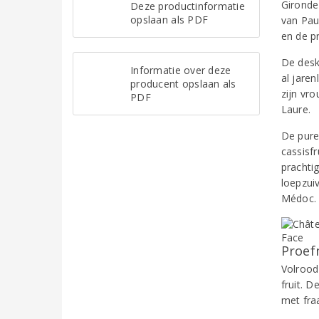
Gironde 
Deze productinformatie
opslaan als PDF
van Paui
en de p
De desk
Informatie over deze
al jare
producent opslaan als
zijn vr
PDF
Laure.
De pure
cassisfr
prachti
loepzui
Médoc.
Proef
Volrood
fruit. 
met fra