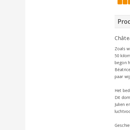
Prod
Châte
Zoals w
50 kilo
begon h
Béatric
paar wi
Het bed
Dit dom
Julien 
luchtvo
Geschie