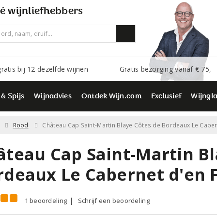
é wijnliefhebbers
ratis bij 12 dezelfde wijnen
Gratis bezorging vanaf € 75,-
 & Spijs
Wijnadvies
Ontdek Wijn.com
Exclusief
Wijngl
Rood
Château Cap Saint-Martin Blaye Côtes de Bordeaux Le Caber
âteau Cap Saint-Martin Bl
rdeaux Le Cabernet d'en 
1 beoordeling
Schrijf een beoordeling