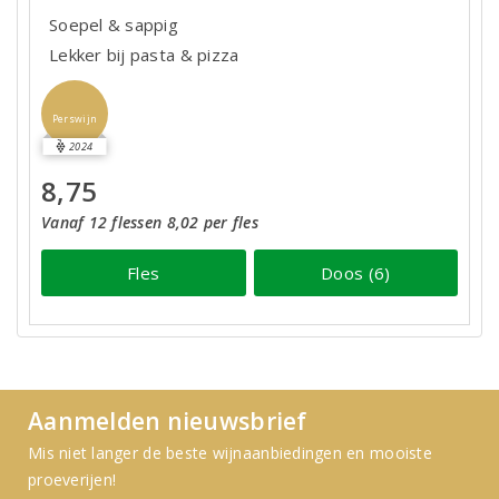
Soepel & sappig
Lekker bij pasta & pizza
Perswijn
2024
8,75
Vanaf 12 flessen 8,02 per fles
Fles
Doos (6)
Aanmelden nieuwsbrief
Mis niet langer de beste wijnaanbiedingen en mooiste
proeverijen!