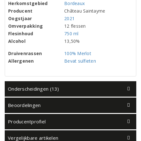
Herkomstgebied
Bordeaux
Producent
Château Saintayme
Oogstjaar
2021
Omverpakking
12 flessen
Flesinhoud
750 ml
Alcohol
13,50%
Druivenrassen
100% Merlot
Allergenen
Bevat sulfieten
Onderscheidingen (13)
Beoordelingen
Producentprofiel
Vergelijkbare artikelen