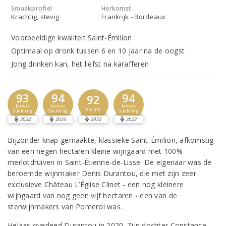
Smaakprofiel
Herkomst
Krachtig, stevig
Frankrijk - Bordeaux
Voorbeeldige kwaliteit Saint-Émilion
Optimaal op dronk tussen 6 en 10 jaar na de oogst
Jong drinken kan, het liefst na karafferen
93
94
94
92
James
James
James
Vinum
Suckling
Suckling
Suckling
2024
2023
2022
2022
Bijzonder knap gemaakte, klassieke Saint-Émilion, afkomstig
van een negen hectaren kleine wijngaard met 100%
merlotdruiven in Saint-Étienne-de-Lisse. De eigenaar was de
beroemde wijnmaker Denis Durantou, die met zijn zeer
exclusieve Château L’Église Clinet - een nog kleinere
wijngaard van nog geen vijf hectaren - een van de
sterwijnmakers van Pomerol was.
Helaas overleed Durantou in 2020. Zijn dochter Constance