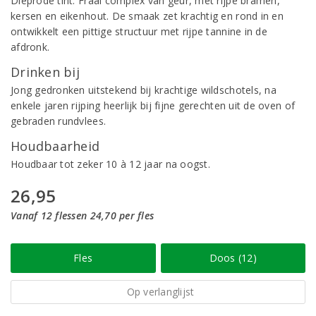
Dieprode tint. Fraai complex van geur, met rijpe bramen,
kersen en eikenhout. De smaak zet krachtig en rond in en
ontwikkelt een pittige structuur met rijpe tannine in de
afdronk.
Drinken bij
Jong gedronken uitstekend bij krachtige wildschotels, na
enkele jaren rijping heerlijk bij fijne gerechten uit de oven of
gebraden rundvlees.
Houdbaarheid
Houdbaar tot zeker 10 à 12 jaar na oogst.
26,95
Vanaf 12 flessen 24,70 per fles
Fles
Doos (12)
Op verlanglijst