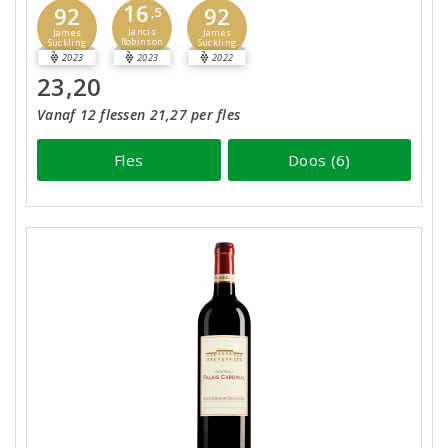
16
92
92
,5
Jancis
James
James
Robinson
Suckling
Suckling
2023
2023
2022
23,20
Vanaf 12 flessen 21,27 per fles
Fles
Doos (6)