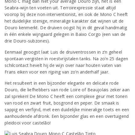
Mono C mag dan niet your average Douro zijn, het is een
Seabra-wijn ten voeten uit. Terroirexpressie staat altijd
voorop bij deze non-interventionist, en ook de Mono C heeft
het duidelijke stenige, mineralige karakter dat wijnen uit de
Douro kenmerkt. De druiven oogst hij in dit geval handmatig
in één enkele wijngaard gelegen in Baixo Corgo (een van de
drie Douro-subzones).
Eenmaal geoogst laat Luis de druiventrossen in z’n geheel
spontaan vergisten in roestvrijstalen tanks. Na zo’n 25 dagen
schilcontact hevelt hij de wijn over naar houten vaten van
Frans eiken voor een rijping van zo’n anderhalf jaar.
Het resulteert in een bijzonder elegante en delicate rode
Douro, die liefhebbers van rode Loire of Beaujolais zeker aan
zal spreken! De Mono C heeft een complexe geur met tonen
van rood en zwart fruit, bosgrond en peper. De smaak is
sappig en verfijnd, met een duidelijke mineralige toets en een
aanhoudende afdronk. Een bijzonder glas en een overtuigend
pleidooi voor castelão!