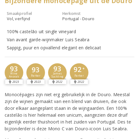
Bijzondere monocépage uit de Douro
Smaakprofiel
Herkomst
Vol, verfijnd
Portugal - Douro
100% castelão uit single vineyard
Van avant garde-wijnmaker Luis Seabra
Sappig, puur en opvallend elegant en delicaat
93
93
92
93
+
Wine
James
Parker
Parker
Anorak
Suckling
2023
2023
2022
2022
Monocépages zijn niet erg gebruikelijk in de Douro. Meestal
zijn de wijnen gemaakt van een blend van druiven, die ook
door elkaar aangeplant staan in de wijngaarden. Een 100%
castelão is hier helemaal een unicum, aangezien deze druif
eigenlijk eerder thuishoort in het zuiden van Portugal. Des te
bijzonderder is deze Mono C van Douro-icoon Luis Seabra.