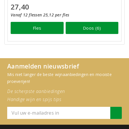
27,40
Vanaf 12 flessen 25,12 per fles
Fles
Doos (6)
Aanmelden nieuwsbrief
Mis niet langer de beste wijnaanbiedingen en mooiste
proeverijen!
De scherpste aanbiedingen
Handige wijn en spijs tips