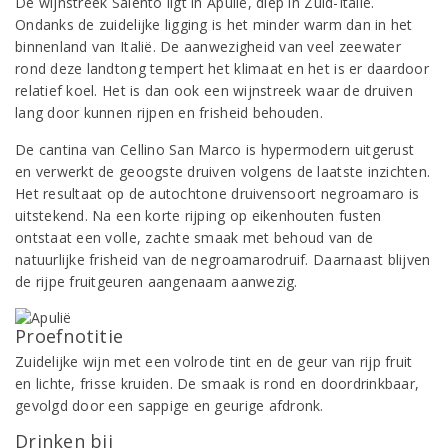
De wijnstreek Salento ligt in Apulië, diep in Zuid-Italië.
Ondanks de zuidelijke ligging is het minder warm dan in het
binnenland van Italië. De aanwezigheid van veel zeewater
rond deze landtong tempert het klimaat en het is er daardoor
relatief koel. Het is dan ook een wijnstreek waar de druiven
lang door kunnen rijpen en frisheid behouden.
De cantina van Cellino San Marco is hypermodern uitgerust
en verwerkt de geoogste druiven volgens de laatste inzichten.
Het resultaat op de autochtone druivensoort negroamaro is
uitstekend. Na een korte rijping op eikenhouten fusten
ontstaat een volle, zachte smaak met behoud van de
natuurlijke frisheid van de negroamarodruif. Daarnaast blijven
de rijpe fruitgeuren aangenaam aanwezig.
Proefnotitie
Zuidelijke wijn met een volrode tint en de geur van rijp fruit
en lichte, frisse kruiden. De smaak is rond en doordrinkbaar,
gevolgd door een sappige en geurige afdronk.
Drinken bij