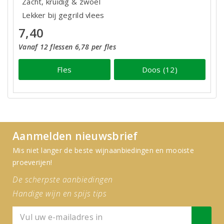
Zacht, kruidig & zwoel
Lekker bij gegrild vlees
7,40
Vanaf 12 flessen 6,78 per fles
Fles
Doos (12)
Aanmelden nieuwsbrief
Mis niet langer de beste wijnaanbiedingen en mooiste
proeverijen!
De scherpste aanbiedingen
Handige wijn en spijs tips