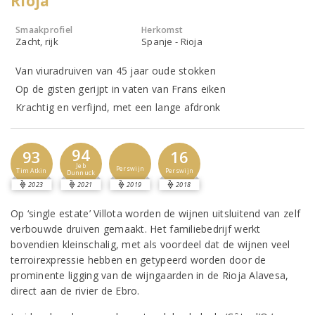
Rioja
Smaakprofiel
Herkomst
Zacht, rijk
Spanje - Rioja
Van viuradruiven van 45 jaar oude stokken
Op de gisten gerijpt in vaten van Frans eiken
Krachtig en verfijnd, met een lange afdronk
94
93
16
Jeb
Perswijn
Tim Atkin
Perswijn
Dunnuck
2023
2021
2019
2018
Op ‘single estate’ Villota worden de wijnen uitsluitend van zelf
verbouwde druiven gemaakt. Het familiebedrijf werkt
bovendien kleinschalig, met als voordeel dat de wijnen veel
terroirexpressie hebben en getypeerd worden door de
prominente ligging van de wijngaarden in de Rioja Alavesa,
direct aan de rivier de Ebro.