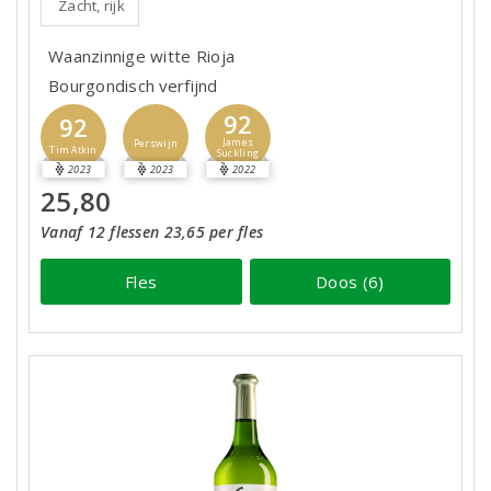
Zacht, rijk
Waanzinnige witte Rioja
Bourgondisch verfijnd
92
92
James
Perswijn
Tim Atkin
Suckling
2023
2023
2022
25,80
Vanaf 12 flessen 23,65 per fles
Fles
Doos (6)