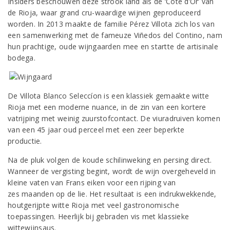
Insiders beschouwen deze strook land als de ‘Côte d’Or’ van
de Rioja, waar grand cru-waardige wijnen geproduceerd
worden. In 2013 maakte de familie Pérez Villota zich los van
een samenwerking met de fameuze Viñedos del Contino, nam
hun prachtige, oude wijngaarden mee en startte de artisinale
bodega.
De Villota Blanco Seleccíon is een klassiek gemaakte witte
Rioja met een moderne nuance, in de zin van een kortere
vatrijping met weinig zuurstofcontact. De viuradruiven komen
van een 45 jaar oud perceel met een zeer beperkte
productie.
Na de pluk volgen de koude schilinweking en persing direct.
Wanneer de vergisting begint, wordt de wijn overgeheveld in
kleine vaten van Frans eiken voor een rijping van
zes maanden op de lie. Het resultaat is een indrukwekkende,
houtgerijpte witte Rioja met veel gastronomische
toepassingen. Heerlijk bij gebraden vis met klassieke
wittewijnsaus.