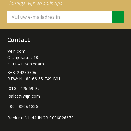
Handige wijn en spijs tips
Contact
Wijn.com
Oranjestraat 10
3111 AP Schiedam
KvK: 24280806
BTW: NL 80 66 65 749 B01
010 - 426 59 97
sales@wijn.com
06 - 82061036
Bank nr: NL 44 INGB 0006826670