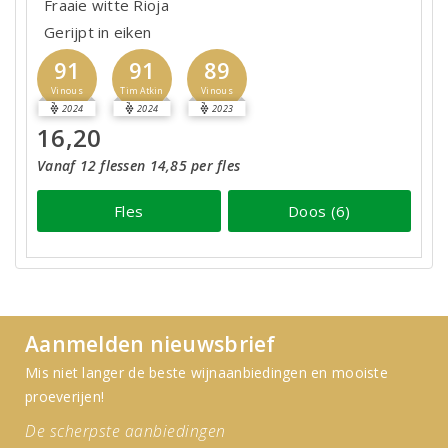
Fraaie witte Rioja
Gerijpt in eiken
91
91
89
Vinous
Tim Atkin
Vinous
2024
2024
2023
16,20
Vanaf 12 flessen 14,85 per fles
Fles
Doos (6)
Aanmelden nieuwsbrief
Mis niet langer de beste wijnaanbiedingen en mooiste
proeverijen!
De scherpste aanbiedingen