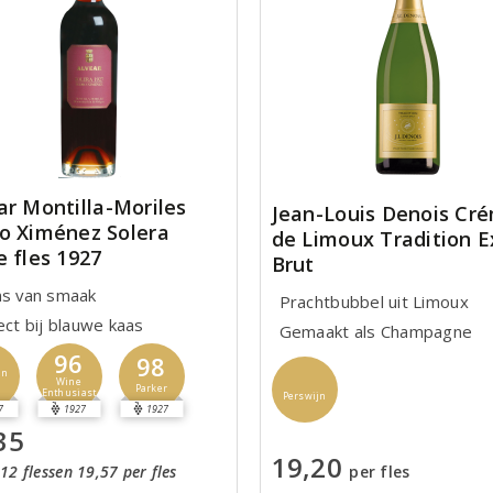
ar Montilla-Moriles
Jean-Louis Denois Cr
o Ximénez Solera
de Limoux Tradition E
e fles 1927
Brut
ns van smaak
Prachtbubbel uit Limoux
ect bij blauwe kaas
Gemaakt als Champagne
96
98
jn
Wine
Parker
Enthusiast
Perswijn
7
1927
1927
35
19,20
12 flessen 19,57 per fles
per fles