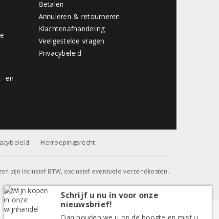
Betalen
Annuleren & retourneren
Klachtenafhandeling
de
Veelgestelde vragen
Privacybeleid
,- en
vacybeleid
Herroepingsrecht
jzen zijn inclusief BTW, exclusief eventuele verzendkosten.
Schrijf u nu in voor onze
nieuwsbrief!
Dan houden we u op de hoogte en mist u