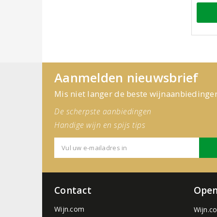
Aanmelden nieuwsbrief
Mis niet langer de beste wijnaanbiedinge
De scherpste aanbiedingen
Handige wijn en spijs tips
Contact
Open
Wijn.com
Wijn.c