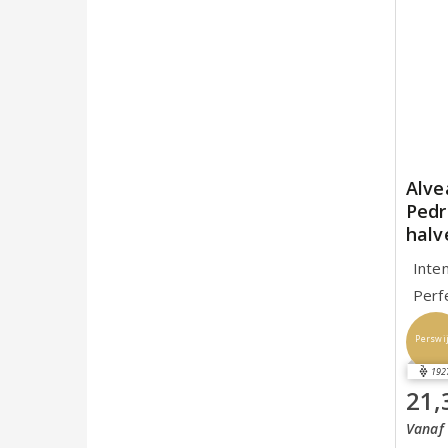
Alve
Pedr
halv
Inte
Perf
Perswi
192
21,
Vanaf 