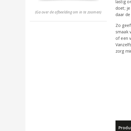
lastig 
doet; j
(Ga over de afbeelding om in te zoomen)
daar de
Zo geef
smaak va
of een 
Vanzelfs
zorg mi
Produ