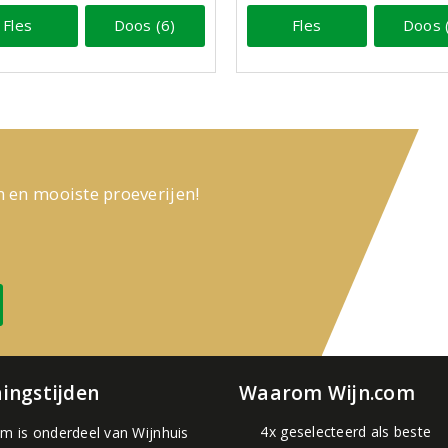
Fles
Doos (6)
Fles
Doos 
n en mooiste proeverijen!
ingstijden
Waarom Wijn.com
4x geselecteerd als beste
om is onderdeel van
Wijnhuis