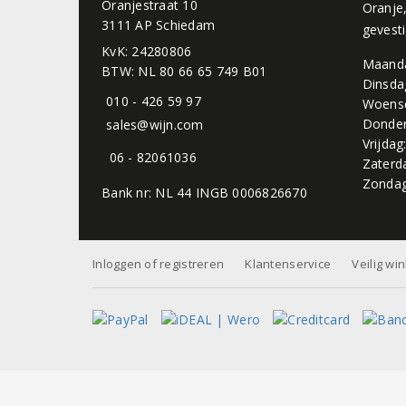
Oranjestraat 10
Oranje
3111 AP Schiedam
gevest
KvK: 24280806
Maand
BTW: NL 80 66 65 749 B01
Dinsda
010 - 426 59 97
Woens
Donder
sales@wijn.com
Vrijdag
06 - 82061036
Zaterd
Zondag
Bank nr: NL 44 INGB 0006826670
Inloggen of registreren
Klantenservice
Veilig wi