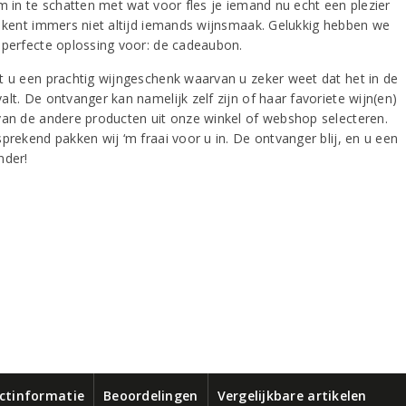
om in te schatten met wat voor fles je iemand nu echt een plezier
e kent immers niet altijd iemands wijnsmaak. Gelukkig hebben we
 perfecte oplossing voor: de cadeaubon.
t u een prachtig wijngeschenk waarvan u zeker weet dat het in de
lt. De ontvanger kan namelijk zelf zijn of haar favoriete wijn(en)
van de andere producten uit onze winkel of webshop selecteren.
prekend pakken wij ‘m fraai voor u in. De ontvanger blij, en u een
nder!
ctinformatie
Beoordelingen
Vergelijkbare artikelen