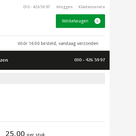
010 - 426 59 97
Inloggen
Klantenservice
Winkelwagen
0
Vóór 16:00 besteld, vandaag verzonden
azen
010 - 426 59 97
25,00
per stuk