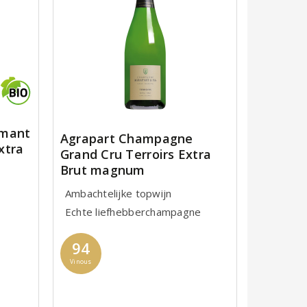
émant
Agrapart Champagne
xtra
Grand Cru Terroirs Extra
Brut magnum
Ambachtelijke topwijn
Echte liefhebberchampagne
94
Vinous