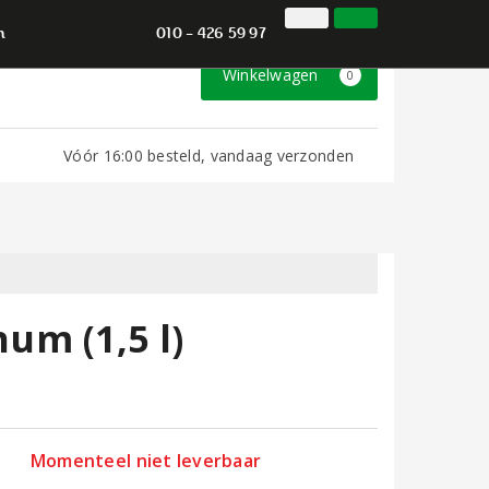
010 - 426 59 97
Inloggen
Klantenservice
n
010 - 426 59 97
Winkelwagen
0
Vóór 16:00 besteld, vandaag verzonden
um (1,5 l)
Momenteel niet leverbaar