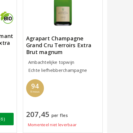
émant
Agrapart Champagne
xtra
Grand Cru Terroirs Extra
Brut magnum
Ambachtelijke topwijn
Echte liefhebberchampagne
94
Vinous
207,45
per fles
(6)
Momenteel niet leverbaar