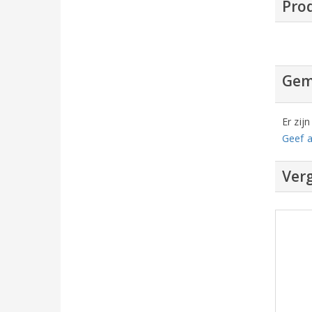
Pro
Gem
Er zij
Geef a
Verg