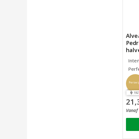
Alve
Pedr
halv
Inte
Perf
Perswi
192
21,
Vanaf 