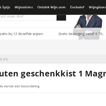
é wijnliefhebbers
& Spijs
Wijnadvies
Ontdek Wijn.com
Exclusief
Wijnglaze
ratis bij 12 dezelfde wijnen
Gratis bezorging vanaf € 75,-
1,5 l)
uten geschenkkist 1 Magn
 als eerste een beoordeling