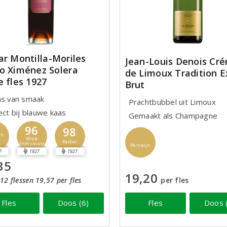
ar Montilla-Moriles
Jean-Louis Denois Cr
o Ximénez Solera
de Limoux Tradition E
e fles 1927
Brut
ns van smaak
Prachtbubbel uit Limoux
ect bij blauwe kaas
Gemaakt als Champagne
96
98
jn
Wine
Parker
Enthusiast
Perswijn
7
1927
1927
35
19,20
12 flessen 19,57 per fles
per fles
Fles
Doos (6)
Fles
Doos 