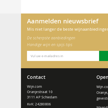
Aanmelden nieuwsbrief
Mis niet langer de beste wijnaanbiedinge
De scherpste aanbiedingen
Handige wijn en spijs tips
Contact
Open
Wijn.com
Wijn.c
Oranjestraat 10
Oranje
3111 AP Schiedam
gevest
KvK: 24280806
Maand