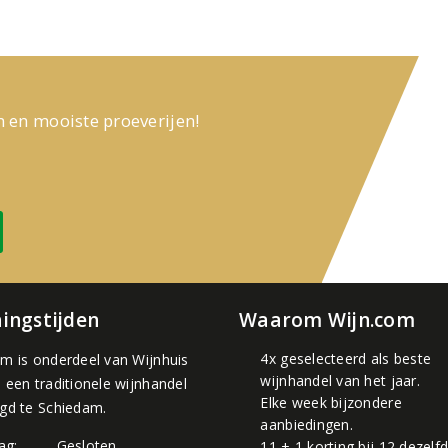
n en mooiste proeverijen!
ingstijden
Waarom Wijn.com
4x geselecteerd als beste
om is onderdeel van
Wijnhuis
wijnhandel van het jaar.
, een traditionele wijnhandel
Elke week bijzondere
igd te Schiedam.
aanbiedingen.
ag:
Gesloten
11 + 1 korting bij 12 dezelf