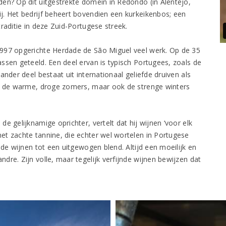
en? Op dit uitgestrekte domein in Redondo (in Alentejo,
j. Het bedrijf beheert bovendien een kurkeikenbos; een
raditie in deze Zuid-Portugese streek.
1997 opgerichte Herdade de São Miguel veel werk. Op de 35
ssen geteeld. Een deel ervan is typisch Portugees, zoals de
nder deel bestaat uit internationaal geliefde druiven als
in de warme, droge zomers, maar ook de strenge winters
e gelijknamige oprichter, vertelt dat hij wijnen ‘voor elk
et zachte tannine, die echter wel wortelen in Portugese
nde wijnen tot een uitgewogen blend. Altijd een moeilijk en
re. Zijn volle, maar tegelijk verfijnde wijnen bewijzen dat