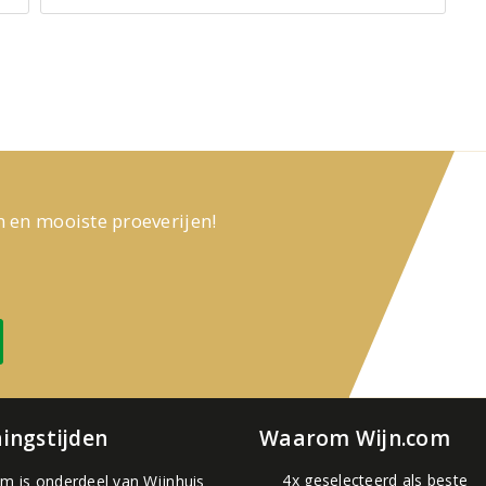
n en mooiste proeverijen!
ingstijden
Waarom Wijn.com
4x geselecteerd als beste
om is onderdeel van
Wijnhuis