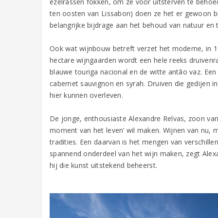
ezelrassen fokken, om ze voor uitsterven te behoed
ten oosten van Lissabon) doen ze het er gewoon bi
belangrijke bijdrage aan het behoud van natuur en t
Ook wat wijnbouw betreft verzet het moderne, in 
hectare wijngaarden wordt een hele reeks druivenra
blauwe touriga nacional en de witte antão vaz. Een a
cabernet sauvignon en syrah. Druiven die gedijen 
hier kunnen overleven.
De jonge, enthousiaste Alexandre Relvas, zoon van d
moment van het leven’ wil maken. Wijnen van nu, m
tradities. Een daarvan is het mengen van verschille
spannend onderdeel van het wijn maken, zegt Alexand
hij die kunst uitstekend beheerst.