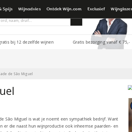
é wijnliefhebbers
& Spijs
Wijnadvies
Ontdek Wijn.com
Exclusief
Wijnglaze
ratis bij 12 dezelfde wijnen
Gratis bezorging vanaf € 75,-
ade de São Miguel
uel
e São Miguel is wat je noemt een sympathiek bedrijf. Want
jn er die naast hun wijnproductie ook inheemse paarden- en