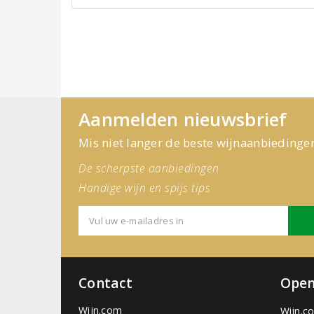
Aanmelden nieuwsbrief
Mis niet langer de beste wijnaanbiedinge
De scherpste aanbiedingen
Handige wijn en spijs tips
Contact
Open
Wijn.com
Wijn.c