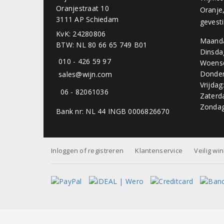
Oranjestraat 10
Oranje
3111 AP Schiedam
gevest
KvK: 24280806
Maand
BTW: NL 80 66 65 749 B01
Dinsda
010 - 426 59 97
Woens
Donder
sales@wijn.com
Vrijdag
06 - 82061036
Zaterd
Zondag
Bank nr: NL 44 INGB 0006826670
Inloggen of registreren
Klantenservice
Veilig wi