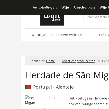
Voor d
Aanbiedingen
Wijn
Geschenken
Wijn 
Wij krijgen een nieuwe website!
11+1 g
U bent hier:
Home
Overzicht producenten
Herd
Herdade de São Mig
Portugal - Alentejo
Het Portugese Herdade d
hoeveel wijngoederen zi