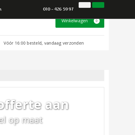
010 - 426 59 97
Inloggen
Klantenservice
n
010 - 426 59 97
Winkelwagen
0
Vóór 16:00 besteld, vandaag verzonden
offerte aan
el op maat