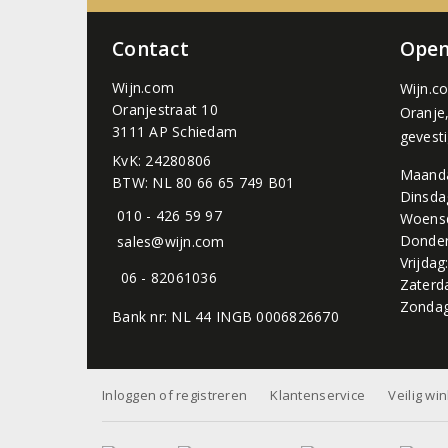
Contact
Open
Wijn.com
Wijn.c
Oranjestraat 10
Oranje
3111 AP Schiedam
gevest
KvK: 24280806
Maand
BTW: NL 80 66 65 749 B01
Dinsda
010 - 426 59 97
Woens
Donder
sales@wijn.com
Vrijdag
06 - 82061036
Zaterd
Zondag
Bank nr: NL 44 INGB 0006826670
Inloggen of registreren
Klantenservice
Veilig wi