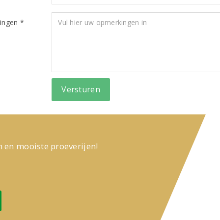
ingen *
n en mooiste proeverijen!