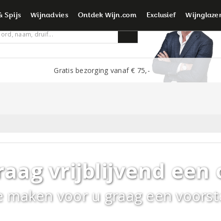
é wijnliefhebbers
& Spijs
Wijnadvies
Ontdek Wijn.com
Exclusief
Wijnglaze
Gratis bezorging vanaf € 75,-
raag vrijblijvend een 
 maken voor u graag een voorst