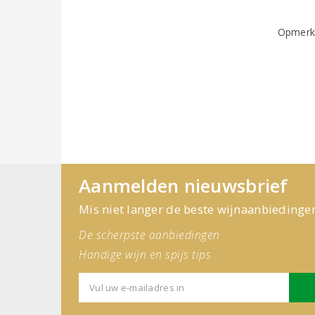
Opmerk
Aanmelden nieuwsbrief
Mis niet langer de beste wijnaanbiedinge
De scherpste aanbiedingen
Handige wijn en spijs tips