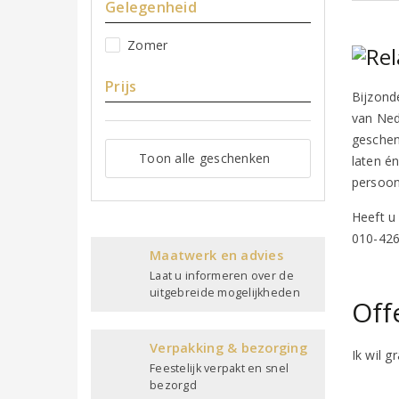
Gelegenheid
Zomer
Prijs
Bijzond
van Ned
geschen
Toon alle geschenken
laten é
persoon
Heeft u
010-426
Maatwerk en advies
Laat u informeren over de
uitgebreide mogelijkheden
Off
Verpakking & bezorging
Ik wil g
Feestelijk verpakt en snel
bezorgd