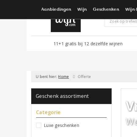
Voor d
Aanbiedingen
Wijn
Geschenken
Wijn 
11+1 gratis bij 12 dezelfde wijnen
U bent hier:
Home
Offerte
Geschenk assortiment
V
Categorie
We
Luxe geschenken