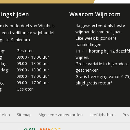
ingstijden
Waarom Wijn.com
4x geselecteerd als beste
om is onderdeel van
Wijnhuis
wijnhandel van het jaar.
, een traditionele wijnhandel
Elke week bijzondere
igd te Schiedam.
aanbiedingen.
ag:
Gesloten
11 + 1 korting bij 12 dezelf
g:
09:00 - 18:00 uur
wijnen.
dag:
09:00 - 18:00 uur
Grote variatie in bijzondere
dag:
09:00 - 18:00 uur
geschenken.
:
09:00 - 18:00 uur
Gratis bezorging vanaf € 75
ag:
09:00 - 17:00 uur
altijd gratis retour*
:
Gesloten
nkelen
Sitemap
Algemene voorwaarden
Leeftijdscheck
Pri