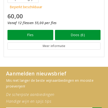
Beperkt beschikbaar
60,00
Vanaf 12 flessen 55,00 per fles
Fles
Doos (6)
Meer informatie
Aanmelden nieuwsbrief
Mis niet langer de beste wijnaanbiedingen en mooiste
proeverijen!
De scherpste aanbiedingen
Handige wijn en spijs tips