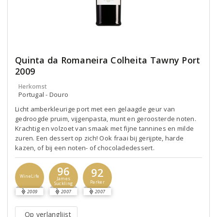
Quinta da Romaneira Colheita Tawny Port
2009
Herkomst
Portugal - Douro
Licht amberkleurige port met een gelaagde geur van
gedroogde pruim, vijgenpasta, munt en geroosterde noten.
Krachtig en volzoet van smaak met fijne tannines en milde
zuren. Een dessert op zich! Ook fraai bij gerijpte, harde
kazen, of bij een noten- of chocoladedessert.
96
92
WineLife
James
Parker
Suckling
2009
2007
2007
Op verlanglijst