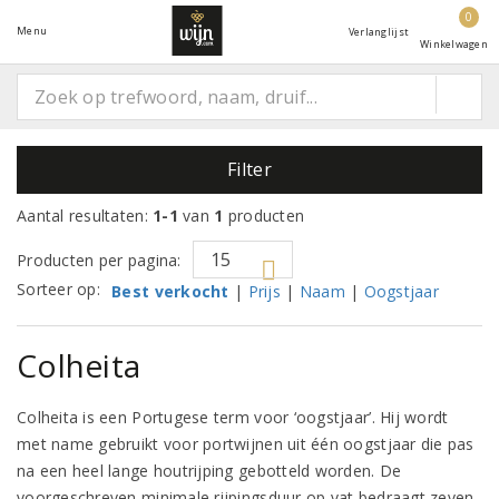
0
Menu
Verlanglijst
Winkelwagen
Filter
Aantal resultaten:
1-1
van
1
producten
Producten per pagina:
Sorteer op:
Best verkocht
|
Prijs
|
Naam
|
Oogstjaar
Colheita
Colheita is een Portugese term voor ‘oogstjaar’. Hij wordt
met name gebruikt voor portwijnen uit één oogstjaar die pas
na een heel lange houtrijping gebotteld worden. De
voorgeschreven minimale rijpingsduur op vat bedraagt zeven