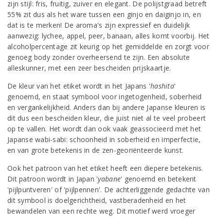
zijn stijl: fris, fruitig, zuiver en elegant. De polijstgraad betreft
55% zit dus als het ware tussen een ginjo en daiginjo in, en
dat is te merken! De aroma's zijn expressief en duidelijk
aanwezig: lychee, appel, peer, banaan, alles komt voorbij. Het
alcoholpercentage zit keurig op het gemiddelde en zorgt voor
genoeg body zonder overheersend te zijn. Een absolute
alleskunner, met een zeer bescheiden prijskaartje.
De kleur van het etiket wordt in het Japans '
hashita
'
genoemd, en staat symbool voor ingetogenheid, soberheid
en vergankelijkheid. Anders dan bij andere Japanse kleuren is
dit dus een bescheiden kleur, die juist niet al te veel probeert
op te vallen. Het wordt dan ook vaak geassocieerd met het
Japanse wabi-sabi: schoonheid in soberheid en imperfectie,
en van grote betekenis in de zen-georiënteerde kunst.
Ook het patroon van het etiket heeft een diepere betekenis.
Dit patroon wordt in Japan '
yabane
' genoemd en betekent
'pijlpuntveren' of 'pijlpennen'. De achterliggende gedachte van
dit symbool is doelgerichtheid, vastberadenheid en het
bewandelen van een rechte weg. Dit motief werd vroeger