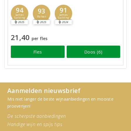
94
91
93
James
James
Parker
Suckling
Suckling
2025
2025
2024
21,40
per fles
Fles
Doos (6)
Aanmelden nieuwsbrief
Mis niet langer de beste wijnaanbiedingen en mooiste
proeverijen!
De scherpste aanbiedingen
Handige wijn en spijs tips