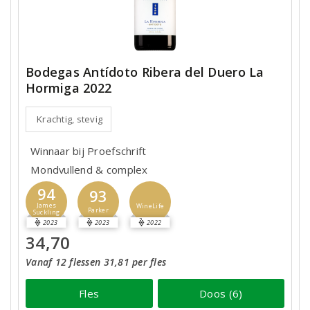
Bodegas Antídoto Ribera del Duero La
Hormiga 2022
Krachtig, stevig
Winnaar bij Proefschrift
Mondvullend & complex
94
93
James
WineLife
Parker
Suckling
2023
2023
2022
34,70
Vanaf 12 flessen 31,81 per fles
Fles
Doos (6)