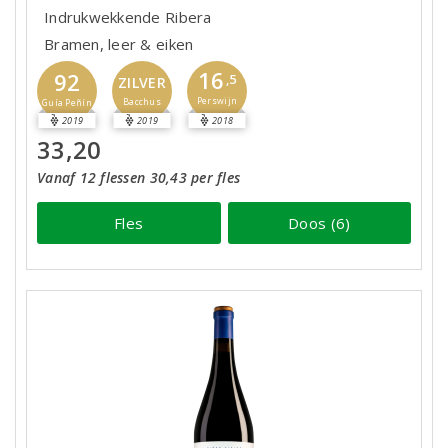
Indrukwekkende Ribera
Bramen, leer & eiken
16
92
,5
ZILVER
Perswijn
Bacchus
Guía Peñín
2019
2019
2018
33,20
Vanaf 12 flessen 30,43 per fles
Fles
Doos (6)