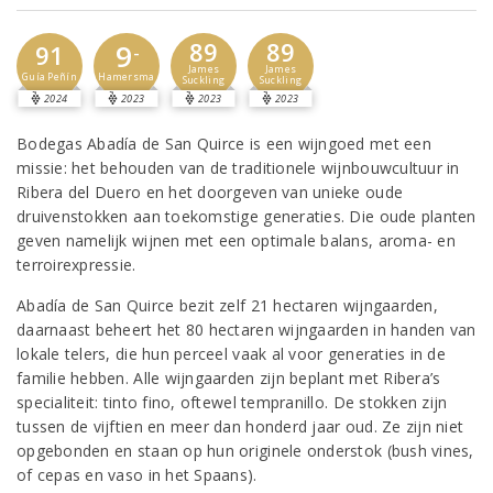
89
89
9
91
-
James
James
Guía Peñín
Hamersma
Suckling
Suckling
2024
2023
2023
2023
Bodegas Abadía de San Quirce is een wijngoed met een
missie: het behouden van de traditionele wijnbouwcultuur in
Ribera del Duero en het doorgeven van unieke oude
druivenstokken aan toekomstige generaties. Die oude planten
geven namelijk wijnen met een optimale balans, aroma- en
terroirexpressie.
Abadía de San Quirce bezit zelf 21 hectaren wijngaarden,
daarnaast beheert het 80 hectaren wijngaarden in handen van
lokale telers, die hun perceel vaak al voor generaties in de
familie hebben. Alle wijngaarden zijn beplant met Ribera’s
specialiteit: tinto fino, oftewel tempranillo. De stokken zijn
tussen de vijftien en meer dan honderd jaar oud. Ze zijn niet
opgebonden en staan op hun originele onderstok (bush vines,
of cepas en vaso in het Spaans).