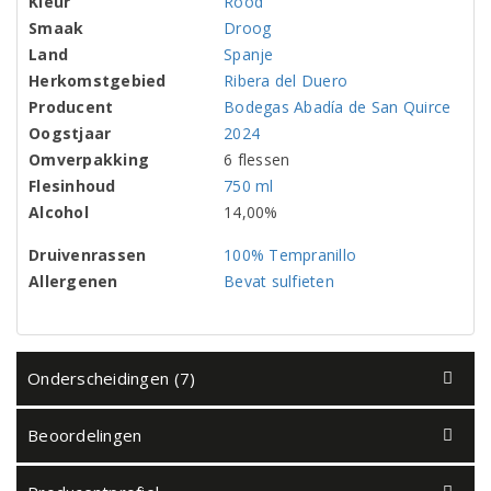
Kleur
Rood
Smaak
Droog
Land
Spanje
Herkomstgebied
Ribera del Duero
Producent
Bodegas Abadía de San Quirce
Oogstjaar
2024
Omverpakking
6 flessen
Flesinhoud
750 ml
Alcohol
14,00%
Druivenrassen
100% Tempranillo
Allergenen
Bevat sulfieten
Onderscheidingen (7)
Beoordelingen