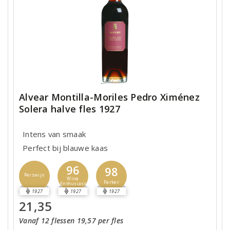
Alvear Montilla-Moriles Pedro Ximénez
Solera halve fles 1927
Intens van smaak
Perfect bij blauwe kaas
96
98
Perswijn
Wine
Parker
Enthusiast
1927
1927
1927
21,35
Vanaf 12 flessen 19,57 per fles