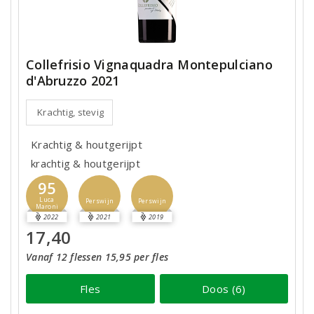
Collefrisio Vignaquadra Montepulciano
d'Abruzzo 2021
Krachtig, stevig
Krachtig & houtgerijpt
krachtig & houtgerijpt
95
Luca
Perswijn
Perswijn
Maroni
2022
2021
2019
17,40
Vanaf 12 flessen 15,95 per fles
Fles
Doos (6)