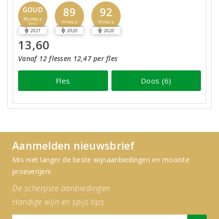
89
92
GOUD
Mundus
Vinous
Vinous
Vini
2021
2020
2020
13,60
Vanaf 12 flessen 12,47 per fles
Fles
Doos (6)
Aanmelden nieuwsbrief
Mis niet langer de beste wijnaanbiedingen en mooiste
proeverijen!
De scherpste aanbiedingen
Handige wijn en spijs tips