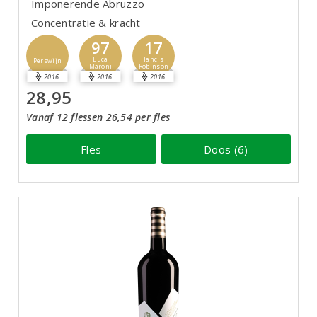
Imponerende Abruzzo
Concentratie & kracht
97
17
Luca
Jancis
Perswijn
Maroni
Robinson
2016
2016
2016
28,95
Vanaf 12 flessen 26,54 per fles
Fles
Doos (6)